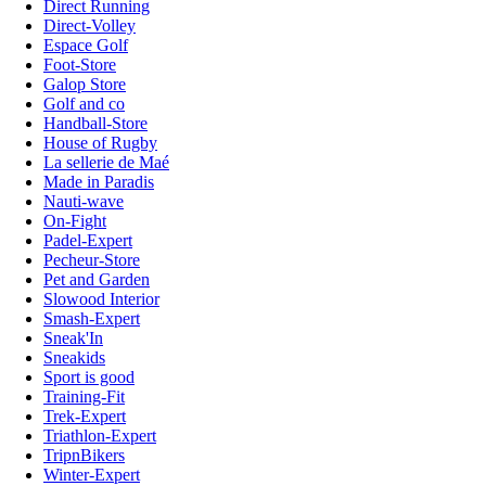
Direct Running
Direct-Volley
Espace Golf
Foot-Store
Galop Store
Golf and co
Handball-Store
House of Rugby
La sellerie de Maé
Made in Paradis
Nauti-wave
On-Fight
Padel-Expert
Pecheur-Store
Pet and Garden
Slowood Interior
Smash-Expert
Sneak'In
Sneakids
Sport is good
Training-Fit
Trek-Expert
Triathlon-Expert
TripnBikers
Winter-Expert