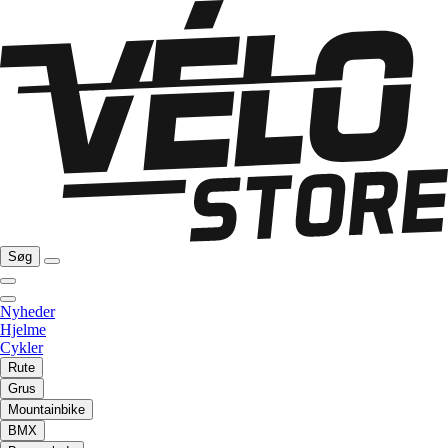
Søg
Nyheder
Hjelme
Cykler
Rute
Grus
Mountainbike
BMX