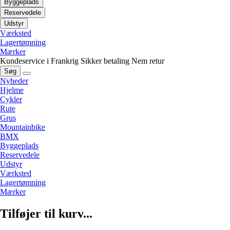
Byggeplads
Reservedele
Udstyr
Værksted
Lagertømning
Mærker
Kundeservice i Frankrig
Sikker betaling
Nem retur
Søg
Nyheder
Hjelme
Cykler
Rute
Grus
Mountainbike
BMX
Byggeplads
Reservedele
Udstyr
Værksted
Lagertømning
Mærker
Tilføjer til kurv...