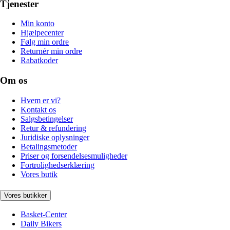
Tjenester
Min konto
Hjælpecenter
Følg min ordre
Returnér min ordre
Rabatkoder
Om os
Hvem er vi?
Kontakt os
Salgsbetingelser
Retur & refundering
Juridiske oplysninger
Betalingsmetoder
Priser og forsendelsesmuligheder
Fortrolighedserklæring
Vores butik
Vores butikker
Basket-Center
Daily Bikers