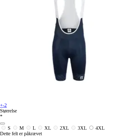
+-2
Størrelse
*
S
M
L
XL
2XL
3XL
4XL
Dette felt er påkrævet