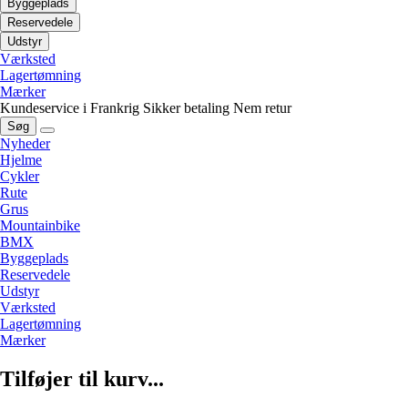
Byggeplads
Reservedele
Udstyr
Værksted
Lagertømning
Mærker
Kundeservice i Frankrig
Sikker betaling
Nem retur
Søg
Nyheder
Hjelme
Cykler
Rute
Grus
Mountainbike
BMX
Byggeplads
Reservedele
Udstyr
Værksted
Lagertømning
Mærker
Tilføjer til kurv...