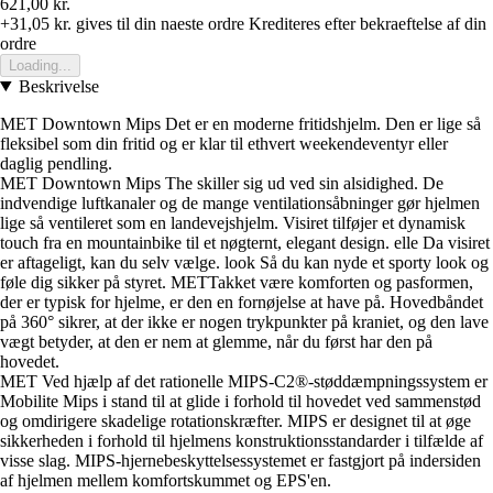
621,00 kr.
+31,05 kr.
gives til din naeste ordre
Krediteres efter bekraeftelse af din
ordre
Loading...
Beskrivelse
MET Downtown Mips Det er en moderne fritidshjelm. Den er lige så
fleksibel som din fritid og er klar til ethvert weekendeventyr eller
daglig pendling.
MET Downtown Mips The skiller sig ud ved sin alsidighed. De
indvendige luftkanaler og de mange ventilationsåbninger gør hjelmen
lige så ventileret som en landevejshjelm. Visiret tilføjer et dynamisk
touch fra en mountainbike til et nøgternt, elegant design. elle Da visiret
er aftageligt, kan du selv vælge. look Så du kan nyde et sporty look og
føle dig sikker på styret. METTakket være komforten og pasformen,
der er typisk for hjelme, er den en fornøjelse at have på. Hovedbåndet
på 360° sikrer, at der ikke er nogen trykpunkter på kraniet, og den lave
vægt betyder, at den er nem at glemme, når du først har den på
hovedet.
MET Ved hjælp af det rationelle MIPS-C2®-støddæmpningssystem er
Mobilite Mips i stand til at glide i forhold til hovedet ved sammenstød
og omdirigere skadelige rotationskræfter. MIPS er designet til at øge
sikkerheden i forhold til hjelmens konstruktionsstandarder i tilfælde af
visse slag. MIPS-hjernebeskyttelsessystemet er fastgjort på indersiden
af hjelmen mellem komfortskummet og EPS'en.