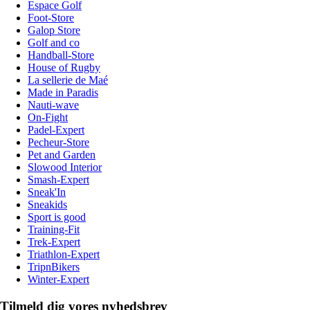
Espace Golf
Foot-Store
Galop Store
Golf and co
Handball-Store
House of Rugby
La sellerie de Maé
Made in Paradis
Nauti-wave
On-Fight
Padel-Expert
Pecheur-Store
Pet and Garden
Slowood Interior
Smash-Expert
Sneak'In
Sneakids
Sport is good
Training-Fit
Trek-Expert
Triathlon-Expert
TripnBikers
Winter-Expert
Tilmeld dig vores nyhedsbrev