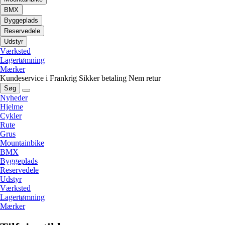
BMX
Byggeplads
Reservedele
Udstyr
Værksted
Lagertømning
Mærker
Kundeservice i Frankrig
Sikker betaling
Nem retur
Søg
Nyheder
Hjelme
Cykler
Rute
Grus
Mountainbike
BMX
Byggeplads
Reservedele
Udstyr
Værksted
Lagertømning
Mærker