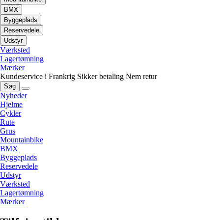
BMX
Byggeplads
Reservedele
Udstyr
Værksted
Lagertømning
Mærker
Kundeservice i Frankrig
Sikker betaling
Nem retur
Søg
Nyheder
Hjelme
Cykler
Rute
Grus
Mountainbike
BMX
Byggeplads
Reservedele
Udstyr
Værksted
Lagertømning
Mærker