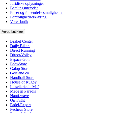
Juridiske oplysninger
Betalingsmetoder
Priser og forsendelsesmuligheder
Fortrolighedserklæring
Vores butik
Vores butikker
Basket-Center
Daily Bikers
Direct Running
Direct-Volley
Espace Golf
Foot-Store
Galop Store
Golf and co
Handball-Store
House of Rugby
La sellerie de Maé
Made in Paradis
Nauti-wave
On-Fight
Padel-Expert
Pecheur-Store