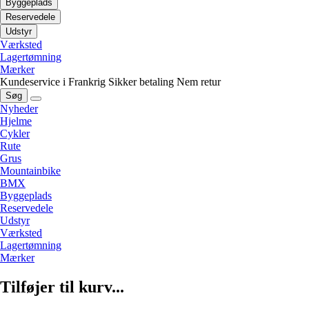
Byggeplads
Reservedele
Udstyr
Værksted
Lagertømning
Mærker
Kundeservice i Frankrig
Sikker betaling
Nem retur
Søg
Nyheder
Hjelme
Cykler
Rute
Grus
Mountainbike
BMX
Byggeplads
Reservedele
Udstyr
Værksted
Lagertømning
Mærker
Tilføjer til kurv...