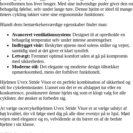
hovedformen hos hver bruger. Med sine indvendige puder giver den en
behagelig følelse, selv under lange ture. Denne hjelm er ideel til mange
timers cykling takket være sine ergonomiske funktioner.
Blandt dens bemærkelsesværdige egenskaber finder man:
Avanceret ventilationssystem:
Designet til at opretholde en
behagelig temperatur selv under intense anstrengelser.
Indbygget visir:
Beskytter øjnene mod solens stråler og vejret,
samtidig med at det giver et klart synsfelt.
Letvægt:
Fremmer optimal komfort uden at gå på kompromis
med sikkerheden.
Moderne stil:
Det elegante og moderne design tiltrækker
opmærksomhed, mens det forbliver funktionelt.
Hjelmen Uvex Stride Visor er en perfekt kombination af sikkerhed og
stil for cykelentusiaster. Uanset om det er en afslappet tur eller en
konkurrence, positionerer denne hjelm sig som et klogt valg for alle
cyklister, der ønsker at forbedre sig.
At vælge racercykelhjelmen Uvex Stride Visor er at vælge udstyr af
høj kvalitet, der vil følge med dig på alle dine eventyr på to hjul. Mød
vejen med elegance og ro, velvidende at du bærer en af de bedste
hjelme i sin klasse.