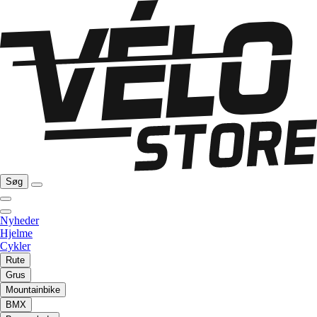
Søg
Nyheder
Hjelme
Cykler
Rute
Grus
Mountainbike
BMX