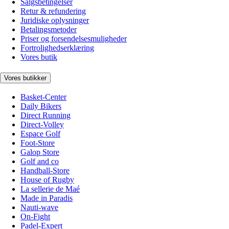
Salgsbetingelser
Retur & refundering
Juridiske oplysninger
Betalingsmetoder
Priser og forsendelsesmuligheder
Fortrolighedserklæring
Vores butik
Vores butikker
Basket-Center
Daily Bikers
Direct Running
Direct-Volley
Espace Golf
Foot-Store
Galop Store
Golf and co
Handball-Store
House of Rugby
La sellerie de Maé
Made in Paradis
Nauti-wave
On-Fight
Padel-Expert