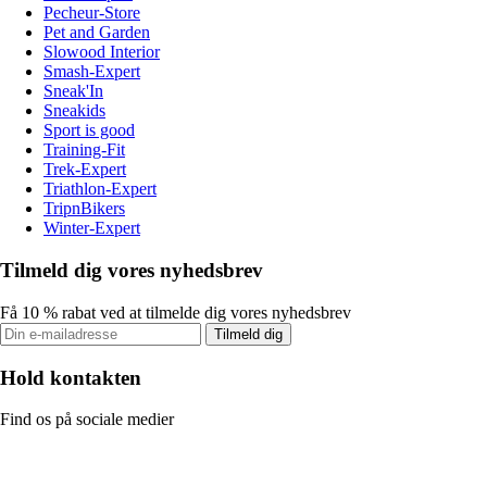
Pecheur-Store
Pet and Garden
Slowood Interior
Smash-Expert
Sneak'In
Sneakids
Sport is good
Training-Fit
Trek-Expert
Triathlon-Expert
TripnBikers
Winter-Expert
Tilmeld dig vores nyhedsbrev
Få 10 % rabat ved at tilmelde dig vores nyhedsbrev
Tilmeld dig
Hold kontakten
Find os på sociale medier