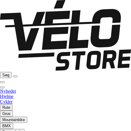
Søg
Nyheder
Hjelme
Cykler
Rute
Grus
Mountainbike
BMX