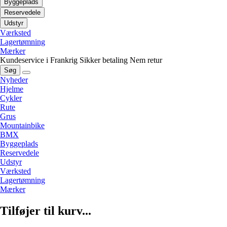
Byggeplads
Reservedele
Udstyr
Værksted
Lagertømning
Mærker
Kundeservice i Frankrig
Sikker betaling
Nem retur
Søg
Nyheder
Hjelme
Cykler
Rute
Grus
Mountainbike
BMX
Byggeplads
Reservedele
Udstyr
Værksted
Lagertømning
Mærker
Tilføjer til kurv...