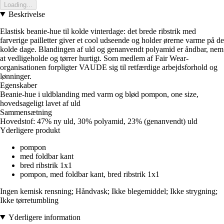
Loading...
Beskrivelse
Elastisk beanie-hue til kolde vinterdage: det brede ribstrik med
farverige pailletter giver et cool udseende og holder ørerne varme på de
kolde dage. Blandingen af uld og genanvendt polyamid er åndbar, nem
at vedligeholde og tørrer hurtigt. Som medlem af Fair Wear-
organisationen forpligter VAUDE sig til retfærdige arbejdsforhold og
lønninger.
Egenskaber
Beanie-hue i uldblanding med varm og blød pompon, one size,
hovedsageligt lavet af uld
Sammensætning
Hovedstof: 47% ny uld, 30% polyamid, 23% (genanvendt) uld
Yderligere produkt
pompon
med foldbar kant
bred ribstrik 1x1
pompon, med foldbar kant, bred ribstrik 1x1
Ingen kemisk rensning; Håndvask; Ikke blegemiddel; Ikke strygning;
Ikke tørretumbling
Yderligere information