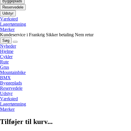
Byggeplads
Reservedele
Udstyr
Værksted
Lagertømning
Mærker
Kundeservice i Frankrig
Sikker betaling
Nem retur
Søg
Nyheder
Hjelme
Cykler
Rute
Grus
Mountainbike
BMX
Byggeplads
Reservedele
Udstyr
Værksted
Lagertømning
Mærker
Tilføjer til kurv...