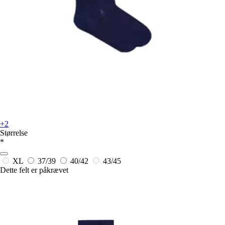
+2
Størrelse
*
XL
37/39
40/42
43/45
Dette felt er påkrævet