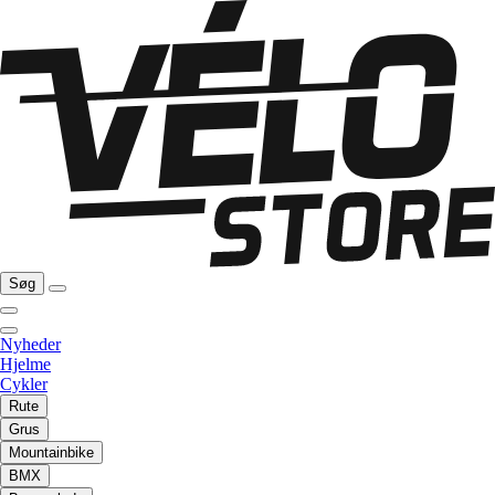
Søg
Nyheder
Hjelme
Cykler
Rute
Grus
Mountainbike
BMX