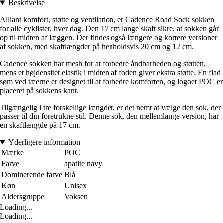
Beskrivelse
Alliant komfort, støtte og ventilation, er Cadence Road Sock sokken
for alle cyklister, hver dag. Den 17 cm lange skaft sikre, at sokken går
op til midten af læggen. Der findes også længere og kortere versioner
af sokken, med skaftlængder på henholdsvis 20 cm og 12 cm.
Cadence sokken har mesh for at forbedre åndbarheden og støtten,
mens et højdensitet elastik i midten af foden giver ekstra støtte. En flad
søm ved tæerne er designet til at forbedre komforten, og logoet POC er
placeret på sokkens kant.
Tilgængelig i tre forskellige længder, er det nemt at vælge den sok, der
passer til din foretrukne stil. Denne sok, den mellemlange version, har
en skaftlængde på 17 cm.
Yderligere information
Mærke
POC
Farve
apatite navy
Dominerende farve
Blå
Køn
Unisex
Aldersgruppe
Voksen
Loading...
Loading...