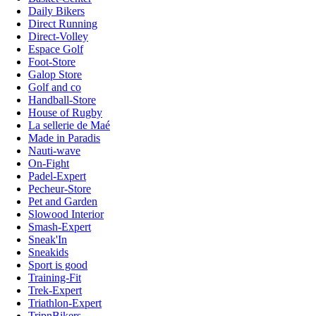
Daily Bikers
Direct Running
Direct-Volley
Espace Golf
Foot-Store
Galop Store
Golf and co
Handball-Store
House of Rugby
La sellerie de Maé
Made in Paradis
Nauti-wave
On-Fight
Padel-Expert
Pecheur-Store
Pet and Garden
Slowood Interior
Smash-Expert
Sneak'In
Sneakids
Sport is good
Training-Fit
Trek-Expert
Triathlon-Expert
TripnBikers