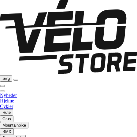
Søg
Nyheder
Hjelme
Cykler
Rute
Grus
Mountainbike
BMX