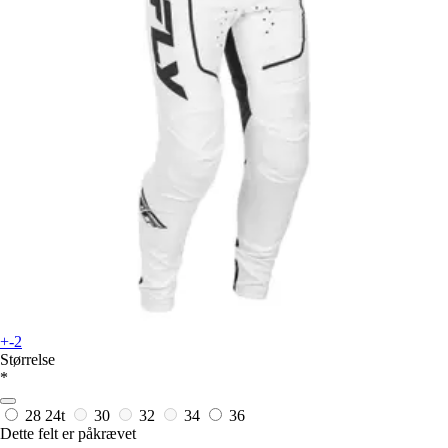
+-2
Størrelse
*
28
24t
30
32
34
36
Dette felt er påkrævet