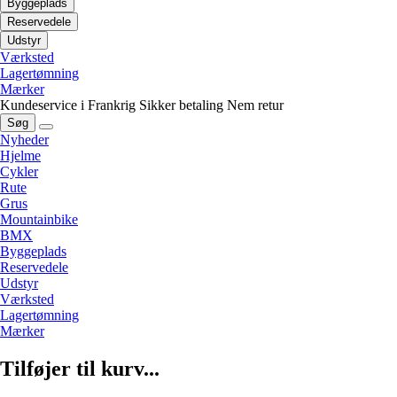
Byggeplads
Reservedele
Udstyr
Værksted
Lagertømning
Mærker
Kundeservice i Frankrig
Sikker betaling
Nem retur
Søg
Nyheder
Hjelme
Cykler
Rute
Grus
Mountainbike
BMX
Byggeplads
Reservedele
Udstyr
Værksted
Lagertømning
Mærker
Tilføjer til kurv...