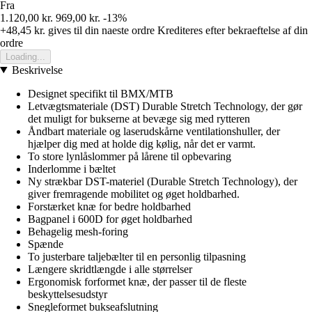
Fra
1.120,00 kr.
969,00 kr.
-13%
+48,45 kr.
gives til din naeste ordre
Krediteres efter bekraeftelse af din
ordre
Loading...
Beskrivelse
Designet specifikt til BMX/MTB
Letvægtsmateriale (DST) Durable Stretch Technology, der gør
det muligt for bukserne at bevæge sig med rytteren
Åndbart materiale og laserudskårne ventilationshuller, der
hjælper dig med at holde dig kølig, når det er varmt.
To store lynlåslommer på lårene til opbevaring
Inderlomme i bæltet
Ny strækbar DST-materiel (Durable Stretch Technology), der
giver fremragende mobilitet og øget holdbarhed.
Forstærket knæ for bedre holdbarhed
Bagpanel i 600D for øget holdbarhed
Behagelig mesh-foring
Spænde
To justerbare taljebælter til en personlig tilpasning
Længere skridtlængde i alle størrelser
Ergonomisk forformet knæ, der passer til de fleste
beskyttelsesudstyr
Snegleformet bukseafslutning