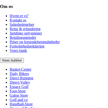
Om os
Hvem er vi?
Kontakt os
Salgsbetingelser
Retur & refundering
Juridiske oplysninger
Betalingsmetoder
Priser og forsendelsesmuligheder
Fortrolighedserklæring
Vores butik
Vores butikker
Basket-Center
Daily Bikers
Direct Running
Direct-Volley
Espace Golf
Foot-Store
Galop Store
Golf and co
Handball-Store