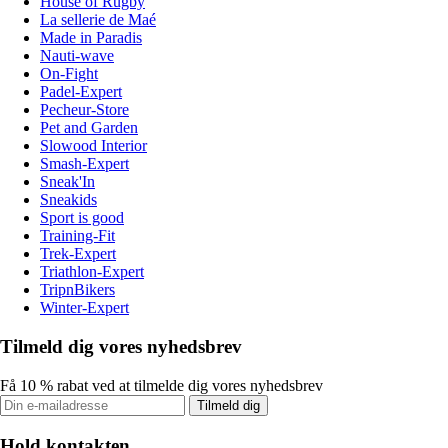
House of Rugby
La sellerie de Maé
Made in Paradis
Nauti-wave
On-Fight
Padel-Expert
Pecheur-Store
Pet and Garden
Slowood Interior
Smash-Expert
Sneak'In
Sneakids
Sport is good
Training-Fit
Trek-Expert
Triathlon-Expert
TripnBikers
Winter-Expert
Tilmeld dig vores nyhedsbrev
Få 10 % rabat ved at tilmelde dig vores nyhedsbrev
Tilmeld dig
Hold kontakten