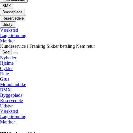
BMX
Byggeplads
Reservedele
Udstyr
Værksted
Lagertømning
Mærker
Kundeservice i Frankrig
Sikker betaling
Nem retur
Søg
Nyheder
Hjelme
Cykler
Rute
Grus
Mountainbike
BMX
Byggeplads
Reservedele
Udstyr
Værksted
Lagertømning
Mærker