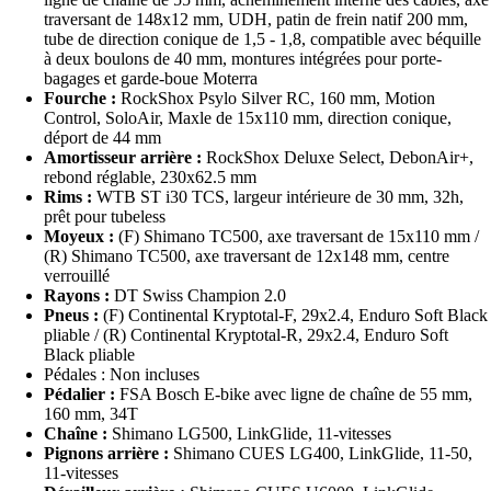
traversant de 148x12 mm, UDH, patin de frein natif 200 mm,
tube de direction conique de 1,5 - 1,8, compatible avec béquille
à deux boulons de 40 mm, montures intégrées pour porte-
bagages et garde-boue Moterra
Fourche :
RockShox Psylo Silver RC, 160 mm, Motion
Control, SoloAir, Maxle de 15x110 mm, direction conique,
déport de 44 mm
Amortisseur arrière :
RockShox Deluxe Select, DebonAir+,
rebond réglable, 230x62.5 mm
Rims :
WTB ST i30 TCS, largeur intérieure de 30 mm, 32h,
prêt pour tubeless
Moyeux :
(F) Shimano TC500, axe traversant de 15x110 mm /
(R) Shimano TC500, axe traversant de 12x148 mm, centre
verrouillé
Rayons :
DT Swiss Champion 2.0
Pneus :
(F) Continental Kryptotal-F, 29x2.4, Enduro Soft Black
pliable / (R) Continental Kryptotal-R, 29x2.4, Enduro Soft
Black pliable
Pédales : Non incluses
Pédalier :
FSA Bosch E-bike avec ligne de chaîne de 55 mm,
160 mm, 34T
Chaîne :
Shimano LG500, LinkGlide, 11-vitesses
Pignons arrière :
Shimano CUES LG400, LinkGlide, 11-50,
11-vitesses