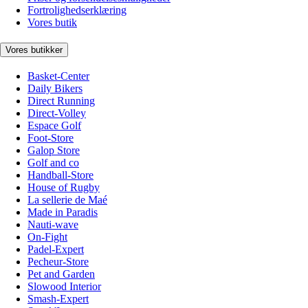
Fortrolighedserklæring
Vores butik
Vores butikker
Basket-Center
Daily Bikers
Direct Running
Direct-Volley
Espace Golf
Foot-Store
Galop Store
Golf and co
Handball-Store
House of Rugby
La sellerie de Maé
Made in Paradis
Nauti-wave
On-Fight
Padel-Expert
Pecheur-Store
Pet and Garden
Slowood Interior
Smash-Expert