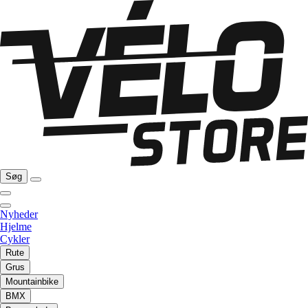
Søg
Nyheder
Hjelme
Cykler
Rute
Grus
Mountainbike
BMX