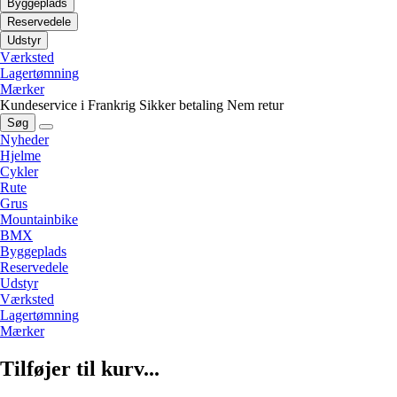
Byggeplads
Reservedele
Udstyr
Værksted
Lagertømning
Mærker
Kundeservice i Frankrig
Sikker betaling
Nem retur
Søg
Nyheder
Hjelme
Cykler
Rute
Grus
Mountainbike
BMX
Byggeplads
Reservedele
Udstyr
Værksted
Lagertømning
Mærker
Tilføjer til kurv...