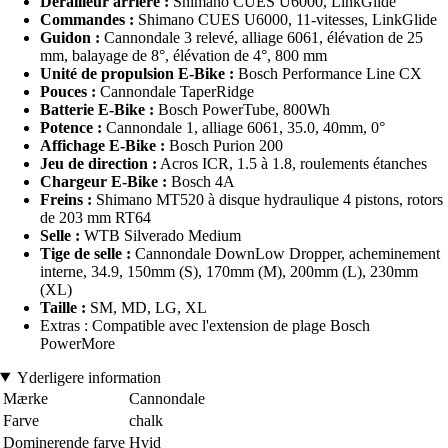
Dérailleur arrière :
Shimano CUES U6000, LinkGlide
Commandes :
Shimano CUES U6000, 11-vitesses, LinkGlide
Guidon :
Cannondale 3 relevé, alliage 6061, élévation de 25
mm, balayage de 8°, élévation de 4°, 800 mm
Unité de propulsion E-Bike :
Bosch Performance Line CX
Pouces :
Cannondale TaperRidge
Batterie E-Bike :
Bosch PowerTube, 800Wh
Potence :
Cannondale 1, alliage 6061, 35.0, 40mm, 0°
Affichage E-Bike :
Bosch Purion 200
Jeu de direction :
Acros ICR, 1.5 à 1.8, roulements étanches
Chargeur E-Bike :
Bosch 4A
Freins :
Shimano MT520 à disque hydraulique 4 pistons, rotors
de 203 mm RT64
Selle :
WTB Silverado Medium
Tige de selle :
Cannondale DownLow Dropper, acheminement
interne, 34.9, 150mm (S), 170mm (M), 200mm (L), 230mm
(XL)
Taille :
SM, MD, LG, XL
Extras : Compatible avec l'extension de plage Bosch
PowerMore
Yderligere information
Mærke
Cannondale
Farve
chalk
Dominerende farve
Hvid