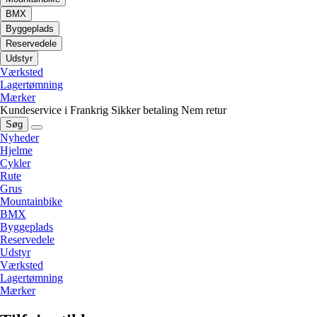
BMX
Byggeplads
Reservedele
Udstyr
Værksted
Lagertømning
Mærker
Kundeservice i Frankrig
Sikker betaling
Nem retur
Søg
Nyheder
Hjelme
Cykler
Rute
Grus
Mountainbike
BMX
Byggeplads
Reservedele
Udstyr
Værksted
Lagertømning
Mærker