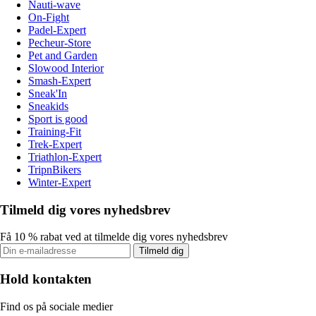
Nauti-wave
On-Fight
Padel-Expert
Pecheur-Store
Pet and Garden
Slowood Interior
Smash-Expert
Sneak'In
Sneakids
Sport is good
Training-Fit
Trek-Expert
Triathlon-Expert
TripnBikers
Winter-Expert
Tilmeld dig vores nyhedsbrev
Få 10 % rabat ved at tilmelde dig vores nyhedsbrev
Tilmeld dig
Hold kontakten
Find os på sociale medier