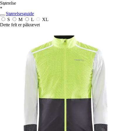
Størrelse
*
Størrelsesguide
S
M
L
XL
Dette felt er påkrævet