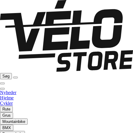
Søg
Nyheder
Hjelme
Cykler
Rute
Grus
Mountainbike
BMX