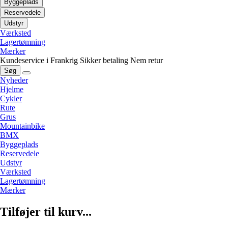
Byggeplads
Reservedele
Udstyr
Værksted
Lagertømning
Mærker
Kundeservice i Frankrig
Sikker betaling
Nem retur
Søg
Nyheder
Hjelme
Cykler
Rute
Grus
Mountainbike
BMX
Byggeplads
Reservedele
Udstyr
Værksted
Lagertømning
Mærker
Tilføjer til kurv...