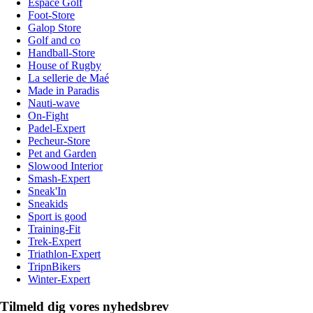
Espace Golf
Foot-Store
Galop Store
Golf and co
Handball-Store
House of Rugby
La sellerie de Maé
Made in Paradis
Nauti-wave
On-Fight
Padel-Expert
Pecheur-Store
Pet and Garden
Slowood Interior
Smash-Expert
Sneak'In
Sneakids
Sport is good
Training-Fit
Trek-Expert
Triathlon-Expert
TripnBikers
Winter-Expert
Tilmeld dig vores nyhedsbrev