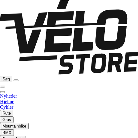
Søg
Nyheder
Hjelme
Cykler
Rute
Grus
Mountainbike
BMX