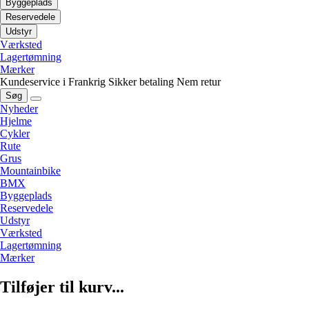
Byggeplads
Reservedele
Udstyr
Værksted
Lagertømning
Mærker
Kundeservice i Frankrig
Sikker betaling
Nem retur
Søg
Nyheder
Hjelme
Cykler
Rute
Grus
Mountainbike
BMX
Byggeplads
Reservedele
Udstyr
Værksted
Lagertømning
Mærker
Tilføjer til kurv...