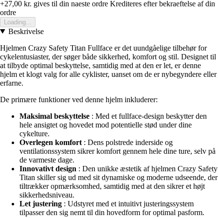
+27,00 kr.
gives til din naeste ordre
Krediteres efter bekraeftelse af din
ordre
Loading...
Beskrivelse
Hjelmen Crazy Safety Titan Fullface er det uundgåelige tilbehør for
cykelentusiaster, der søger både sikkerhed, komfort og stil. Designet til
at tilbyde optimal beskyttelse, samtidig med at den er let, er denne
hjelm et klogt valg for alle cyklister, uanset om de er nybegyndere eller
erfarne.
De primære funktioner ved denne hjelm inkluderer:
Maksimal beskyttelse
: Med et fullface-design beskytter den
hele ansigtet og hovedet mod potentielle stød under dine
cykelture.
Overlegen komfort
: Dens polstrede inderside og
ventilationssystem sikrer komfort gennem hele dine ture, selv på
de varmeste dage.
Innovativt design
: Den unikke æstetik af hjelmen Crazy Safety
Titan skiller sig ud med sit dynamiske og moderne udseende, der
tiltrækker opmærksomhed, samtidig med at den sikrer et højt
sikkerhedsniveau.
Let justering
: Udstyret med et intuitivt justeringssystem
tilpasser den sig nemt til din hovedform for optimal pasform.