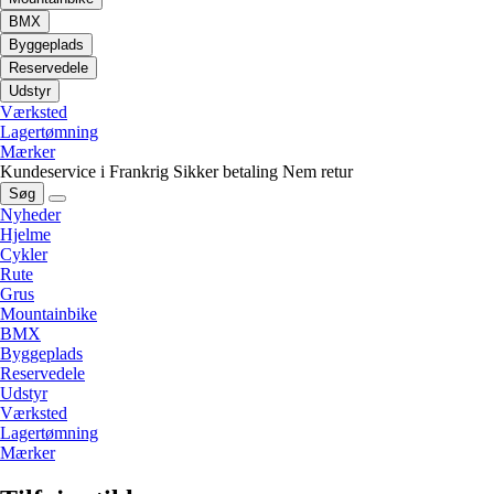
BMX
Byggeplads
Reservedele
Udstyr
Værksted
Lagertømning
Mærker
Kundeservice i Frankrig
Sikker betaling
Nem retur
Søg
Nyheder
Hjelme
Cykler
Rute
Grus
Mountainbike
BMX
Byggeplads
Reservedele
Udstyr
Værksted
Lagertømning
Mærker