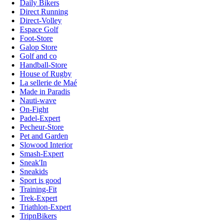
Daily Bikers
Direct Running
Direct-Volley
Espace Golf
Foot-Store
Galop Store
Golf and co
Handball-Store
House of Rugby
La sellerie de Maé
Made in Paradis
Nauti-wave
On-Fight
Padel-Expert
Pecheur-Store
Pet and Garden
Slowood Interior
Smash-Expert
Sneak'In
Sneakids
Sport is good
Training-Fit
Trek-Expert
Triathlon-Expert
TripnBikers