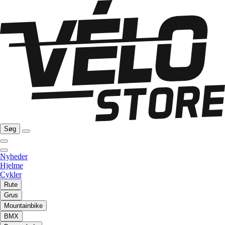
Søg
Nyheder
Hjelme
Cykler
Rute
Grus
Mountainbike
BMX