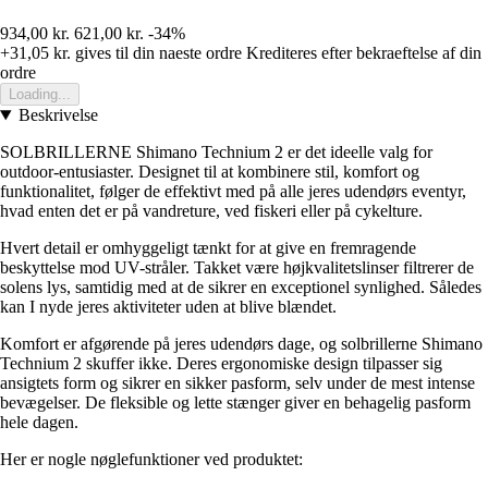
934,00 kr.
621,00 kr.
-34%
+31,05 kr.
gives til din naeste ordre
Krediteres efter bekraeftelse af din
ordre
Loading...
Beskrivelse
SOLBRILLERNE Shimano Technium 2 er det ideelle valg for
outdoor-entusiaster. Designet til at kombinere stil, komfort og
funktionalitet, følger de effektivt med på alle jeres udendørs eventyr,
hvad enten det er på vandreture, ved fiskeri eller på cykelture.
Hvert detail er omhyggeligt tænkt for at give en fremragende
beskyttelse mod UV-stråler. Takket være højkvalitetslinser filtrerer de
solens lys, samtidig med at de sikrer en exceptionel synlighed. Således
kan I nyde jeres aktiviteter uden at blive blændet.
Komfort er afgørende på jeres udendørs dage, og solbrillerne Shimano
Technium 2 skuffer ikke. Deres ergonomiske design tilpasser sig
ansigtets form og sikrer en sikker pasform, selv under de mest intense
bevægelser. De fleksible og lette stænger giver en behagelig pasform
hele dagen.
Her er nogle nøglefunktioner ved produktet: