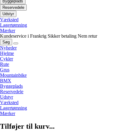
Byggeplads
Reservedele
Udstyr
Værksted
Lagertømning
Mærker
Kundeservice i Frankrig
Sikker betaling
Nem retur
Søg
Nyheder
Hjelme
Cykler
Rute
Grus
Mountainbike
BMX
Byggeplads
Reservedele
Udstyr
Værksted
Lagertømning
Mærker
Tilføjer til kurv...