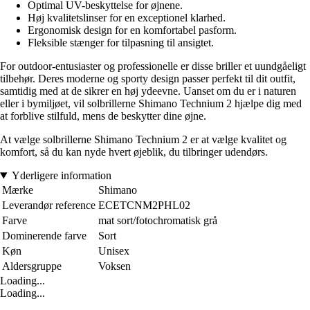
Optimal UV-beskyttelse for øjnene.
Høj kvalitetslinser for en exceptionel klarhed.
Ergonomisk design for en komfortabel pasform.
Fleksible stænger for tilpasning til ansigtet.
For outdoor-entusiaster og professionelle er disse briller et uundgåeligt
tilbehør. Deres moderne og sporty design passer perfekt til dit outfit,
samtidig med at de sikrer en høj ydeevne. Uanset om du er i naturen
eller i bymiljøet, vil solbrillerne Shimano Technium 2 hjælpe dig med
at forblive stilfuld, mens de beskytter dine øjne.
At vælge solbrillerne Shimano Technium 2 er at vælge kvalitet og
komfort, så du kan nyde hvert øjeblik, du tilbringer udendørs.
Yderligere information
Mærke
Shimano
Leverandør reference
ECETCNM2PHL02
Farve
mat sort/fotochromatisk grå
Dominerende farve
Sort
Køn
Unisex
Aldersgruppe
Voksen
Loading...
Loading...