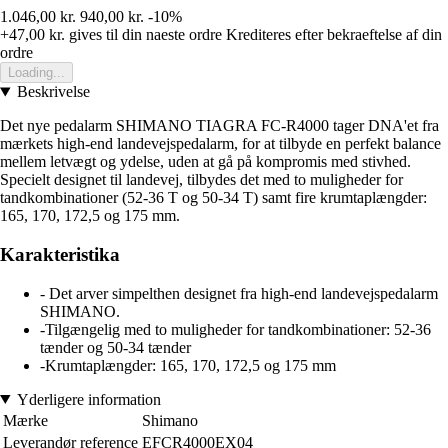
1.046,00 kr.
940,00 kr.
-10%
+47,00 kr.
gives til din naeste ordre
Krediteres efter bekraeftelse af din
ordre
Loading...
Beskrivelse
Det nye pedalarm SHIMANO TIAGRA FC-R4000 tager DNA'et fra
mærkets high-end landevejspedalarm, for at tilbyde en perfekt balance
mellem letvægt og ydelse, uden at gå på kompromis med stivhed.
Specielt designet til landevej, tilbydes det med to muligheder for
tandkombinationer (52-36 T og 50-34 T) samt fire krumtaplængder:
165, 170, 172,5 og 175 mm.
Karakteristika
- Det arver simpelthen designet fra high-end landevejspedalarm
SHIMANO.
-Tilgængelig med to muligheder for tandkombinationer: 52-36
tænder og 50-34 tænder
-Krumtaplængder: 165, 170, 172,5 og 175 mm
Yderligere information
Mærke
Shimano
Leverandør reference
EFCR4000EX04