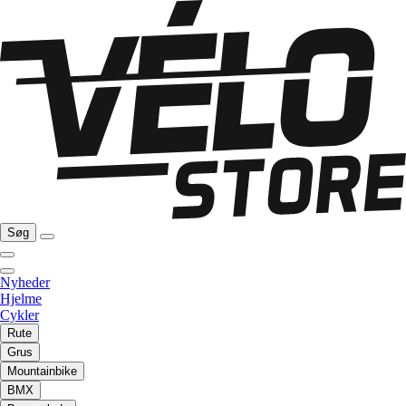
Søg
Nyheder
Hjelme
Cykler
Rute
Grus
Mountainbike
BMX