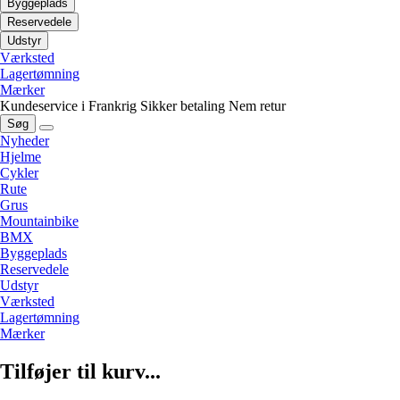
Byggeplads
Reservedele
Udstyr
Værksted
Lagertømning
Mærker
Kundeservice i Frankrig
Sikker betaling
Nem retur
Søg
Nyheder
Hjelme
Cykler
Rute
Grus
Mountainbike
BMX
Byggeplads
Reservedele
Udstyr
Værksted
Lagertømning
Mærker
Tilføjer til kurv...