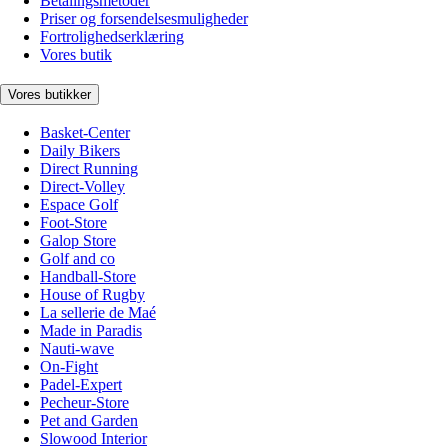
Betalingsmetoder
Priser og forsendelsesmuligheder
Fortrolighedserklæring
Vores butik
Vores butikker
Basket-Center
Daily Bikers
Direct Running
Direct-Volley
Espace Golf
Foot-Store
Galop Store
Golf and co
Handball-Store
House of Rugby
La sellerie de Maé
Made in Paradis
Nauti-wave
On-Fight
Padel-Expert
Pecheur-Store
Pet and Garden
Slowood Interior