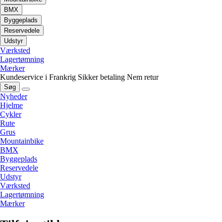
BMX
Byggeplads
Reservedele
Udstyr
Værksted
Lagertømning
Mærker
Kundeservice i Frankrig
Sikker betaling
Nem retur
Søg
Nyheder
Hjelme
Cykler
Rute
Grus
Mountainbike
BMX
Byggeplads
Reservedele
Udstyr
Værksted
Lagertømning
Mærker