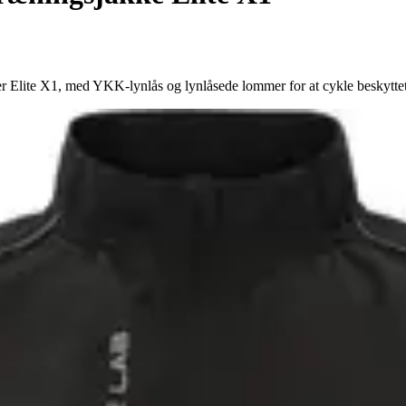
Elite X1, med YKK-lynlås og lynlåsede lommer for at cykle beskyttet i