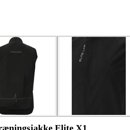
ræningsjakke Elite X1