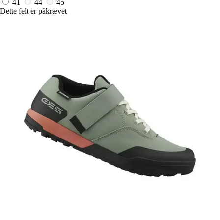
41
44
45
Dette felt er påkrævet