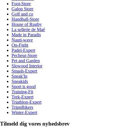
Foot-Store
Galop Store
Golf and co
Handball-Store
House of Rugby
La sellerie de Maé
Made in Paradis
Nauti-wave
On-Fight
Padel-Expert
Pecheur-Store
Pet and Garden
Slowood Interior
Smash-Expert
Sneak'In
Sneakids
Sport is good
Training-Fit
Trek-Expert
Triathlon-Expert
TripnBikers
Winter-Expert
Tilmeld dig vores nyhedsbrev