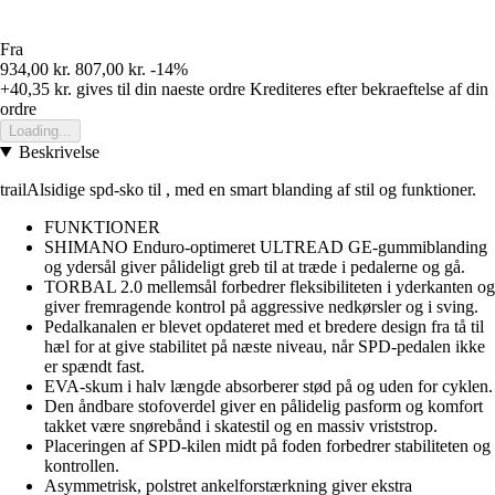
Fra
934,00 kr.
807,00 kr.
-14%
+40,35 kr.
gives til din naeste ordre
Krediteres efter bekraeftelse af din
ordre
Loading...
Beskrivelse
trailAlsidige spd-sko til , med en smart blanding af stil og funktioner.
FUNKTIONER
SHIMANO Enduro-optimeret ULTREAD GE-gummiblanding
og ydersål giver pålideligt greb til at træde i pedalerne og gå.
TORBAL 2.0 mellemsål forbedrer fleksibiliteten i yderkanten og
giver fremragende kontrol på aggressive nedkørsler og i sving.
Pedalkanalen er blevet opdateret med et bredere design fra tå til
hæl for at give stabilitet på næste niveau, når SPD-pedalen ikke
er spændt fast.
EVA-skum i halv længde absorberer stød på og uden for cyklen.
Den åndbare stofoverdel giver en pålidelig pasform og komfort
takket være snørebånd i skatestil og en massiv vriststrop.
Placeringen af SPD-kilen midt på foden forbedrer stabiliteten og
kontrollen.
Asymmetrisk, polstret ankelforstærkning giver ekstra