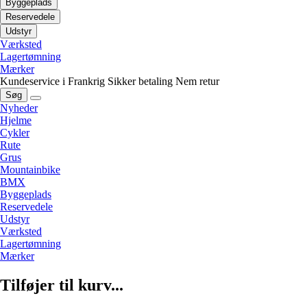
Byggeplads
Reservedele
Udstyr
Værksted
Lagertømning
Mærker
Kundeservice i Frankrig
Sikker betaling
Nem retur
Søg
Nyheder
Hjelme
Cykler
Rute
Grus
Mountainbike
BMX
Byggeplads
Reservedele
Udstyr
Værksted
Lagertømning
Mærker
Tilføjer til kurv...