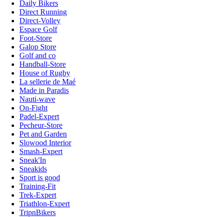
Daily Bikers
Direct Running
Direct-Volley
Espace Golf
Foot-Store
Galop Store
Golf and co
Handball-Store
House of Rugby
La sellerie de Maé
Made in Paradis
Nauti-wave
On-Fight
Padel-Expert
Pecheur-Store
Pet and Garden
Slowood Interior
Smash-Expert
Sneak'In
Sneakids
Sport is good
Training-Fit
Trek-Expert
Triathlon-Expert
TripnBikers