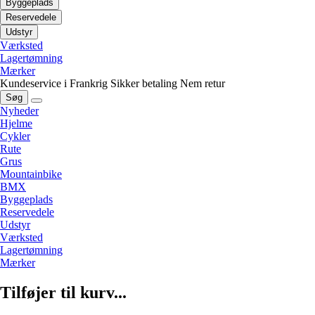
Byggeplads
Reservedele
Udstyr
Værksted
Lagertømning
Mærker
Kundeservice i Frankrig
Sikker betaling
Nem retur
Søg
Nyheder
Hjelme
Cykler
Rute
Grus
Mountainbike
BMX
Byggeplads
Reservedele
Udstyr
Værksted
Lagertømning
Mærker
Tilføjer til kurv...