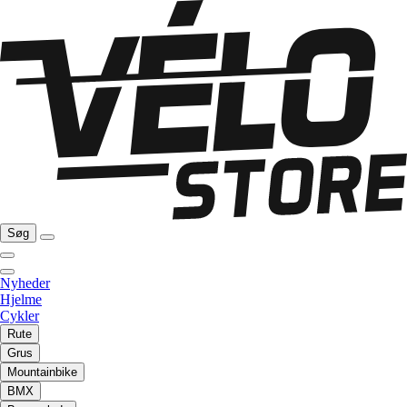
Søg
Nyheder
Hjelme
Cykler
Rute
Grus
Mountainbike
BMX