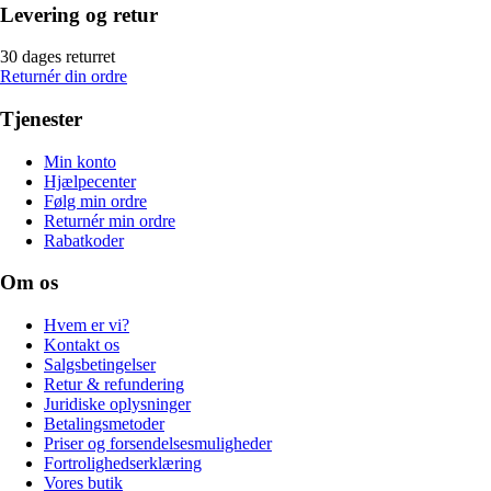
Levering og retur
30 dages returret
Returnér din ordre
Tjenester
Min konto
Hjælpecenter
Følg min ordre
Returnér min ordre
Rabatkoder
Om os
Hvem er vi?
Kontakt os
Salgsbetingelser
Retur & refundering
Juridiske oplysninger
Betalingsmetoder
Priser og forsendelsesmuligheder
Fortrolighedserklæring
Vores butik