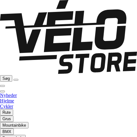
Søg
Nyheder
Hjelme
Cykler
Rute
Grus
Mountainbike
BMX