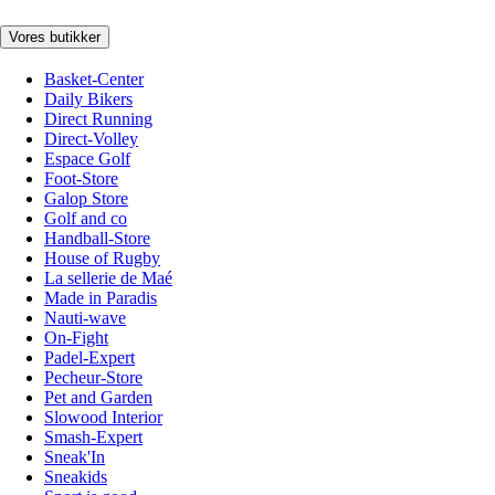
Vores butikker
Basket-Center
Daily Bikers
Direct Running
Direct-Volley
Espace Golf
Foot-Store
Galop Store
Golf and co
Handball-Store
House of Rugby
La sellerie de Maé
Made in Paradis
Nauti-wave
On-Fight
Padel-Expert
Pecheur-Store
Pet and Garden
Slowood Interior
Smash-Expert
Sneak'In
Sneakids