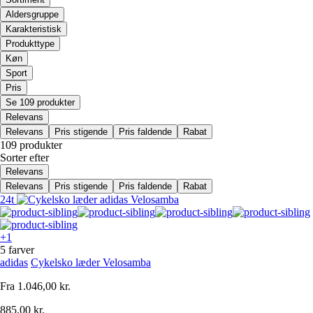
Aldersgruppe
Karakteristisk
Produkttype
Køn
Sport
Pris
Se 109 produkter
Relevans
Relevans
Pris stigende
Pris faldende
Rabat
109 produkter
Sorter efter
Relevans
Relevans
Pris stigende
Pris faldende
Rabat
24t
+1
5 farver
adidas
Cykelsko læder Velosamba
Fra
1.046,00 kr.
885,00 kr.