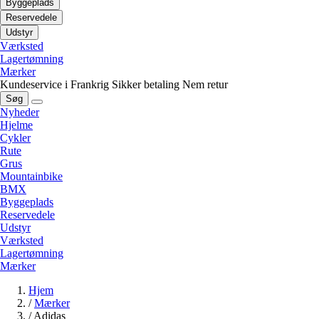
Byggeplads
Reservedele
Udstyr
Værksted
Lagertømning
Mærker
Kundeservice i Frankrig
Sikker betaling
Nem retur
Søg
Nyheder
Hjelme
Cykler
Rute
Grus
Mountainbike
BMX
Byggeplads
Reservedele
Udstyr
Værksted
Lagertømning
Mærker
Hjem
/
Mærker
/
Adidas