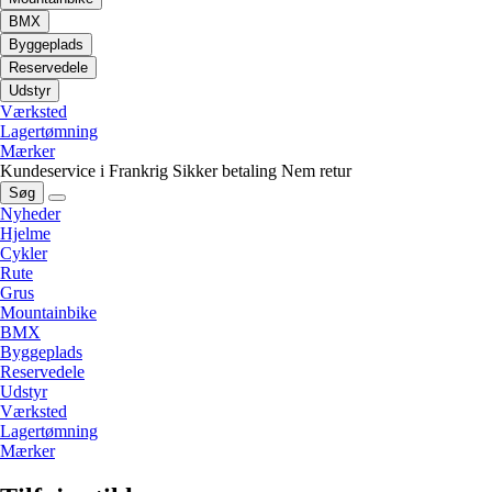
BMX
Byggeplads
Reservedele
Udstyr
Værksted
Lagertømning
Mærker
Kundeservice i Frankrig
Sikker betaling
Nem retur
Søg
Nyheder
Hjelme
Cykler
Rute
Grus
Mountainbike
BMX
Byggeplads
Reservedele
Udstyr
Værksted
Lagertømning
Mærker