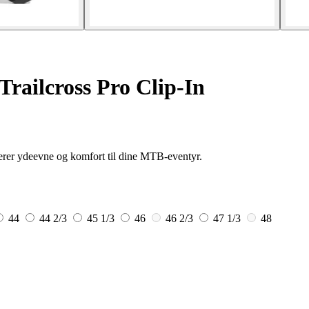
Trailcross Pro Clip-In
erer ydeevne og komfort til dine MTB-eventyr.
44
44 2/3
45 1/3
46
46 2/3
47 1/3
48