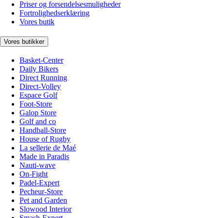
Priser og forsendelsesmuligheder
Fortrolighedserklæring
Vores butik
Vores butikker
Basket-Center
Daily Bikers
Direct Running
Direct-Volley
Espace Golf
Foot-Store
Galop Store
Golf and co
Handball-Store
House of Rugby
La sellerie de Maé
Made in Paradis
Nauti-wave
On-Fight
Padel-Expert
Pecheur-Store
Pet and Garden
Slowood Interior
Smash-Expert