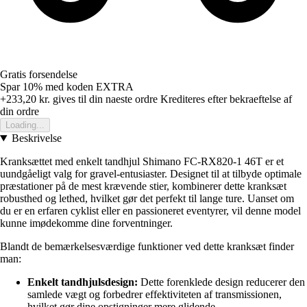
Gratis forsendelse
Spar 10%
med koden
EXTRA
+233,20 kr.
gives til din naeste ordre
Krediteres efter bekraeftelse af
din ordre
Loading...
Beskrivelse
Kranksættet med enkelt tandhjul Shimano FC-RX820-1 46T er et
uundgåeligt valg for gravel-entusiaster. Designet til at tilbyde optimale
præstationer på de mest krævende stier, kombinerer dette kranksæt
robusthed og lethed, hvilket gør det perfekt til lange ture. Uanset om
du er en erfaren cyklist eller en passioneret eventyrer, vil denne model
kunne imødekomme dine forventninger.
Blandt de bemærkelsesværdige funktioner ved dette kranksæt finder
man:
Enkelt tandhjulsdesign:
Dette forenklede design reducerer den
samlede vægt og forbedrer effektiviteten af transmissionen,
hvilket gør dine opstigninger mere glidende.