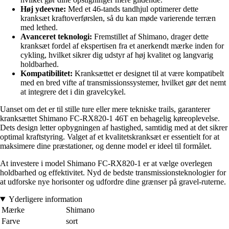
Høj ydeevne:
Med et 46-tands tandhjul optimerer dette
kranksæt kraftoverførslen, så du kan møde varierende terræn
med lethed.
Avanceret teknologi:
Fremstillet af Shimano, drager dette
kranksæt fordel af ekspertisen fra et anerkendt mærke inden for
cykling, hvilket sikrer dig udstyr af høj kvalitet og langvarig
holdbarhed.
Kompatibilitet:
Kranksættet er designet til at være kompatibelt
med en bred vifte af transmissionssystemer, hvilket gør det nemt
at integrere det i din gravelcykel.
Uanset om det er til stille ture eller mere tekniske trails, garanterer
kranksættet Shimano FC-RX820-1 46T en behagelig køreoplevelse.
Dets design letter opbygningen af hastighed, samtidig med at det sikrer
optimal kraftstyring. Valget af et kvalitetskranksæt er essentielt for at
maksimere dine præstationer, og denne model er ideel til formålet.
At investere i model Shimano FC-RX820-1 er at vælge overlegen
holdbarhed og effektivitet. Nyd de bedste transmissionsteknologier for
at udforske nye horisonter og udfordre dine grænser på gravel-ruterne.
Yderligere information
Mærke
Shimano
Farve
sort