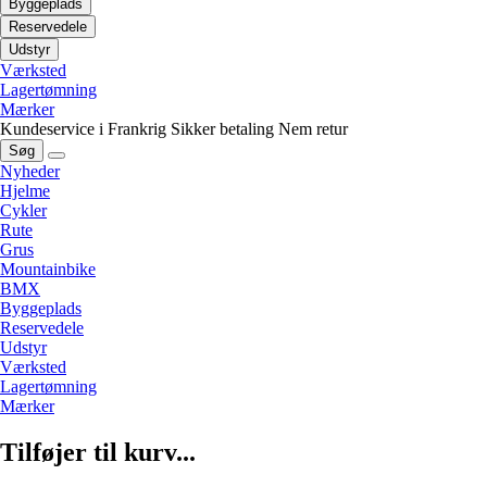
Byggeplads
Reservedele
Udstyr
Værksted
Lagertømning
Mærker
Kundeservice i Frankrig
Sikker betaling
Nem retur
Søg
Nyheder
Hjelme
Cykler
Rute
Grus
Mountainbike
BMX
Byggeplads
Reservedele
Udstyr
Værksted
Lagertømning
Mærker
Tilføjer til kurv...