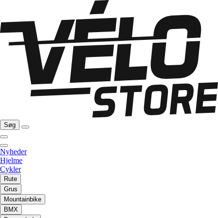
Søg
Nyheder
Hjelme
Cykler
Rute
Grus
Mountainbike
BMX