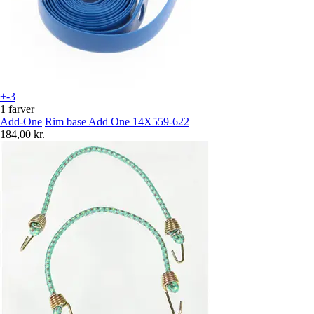
+-3
1 farver
Add-One
Rim base Add One 14X559-622
184,00 kr.