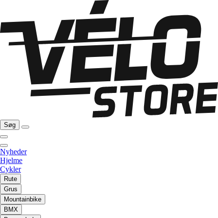
Søg
Nyheder
Hjelme
Cykler
Rute
Grus
Mountainbike
BMX