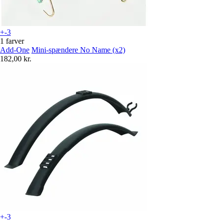
+-3
1 farver
Add-One
Mini-spændere No Name (x2)
182,00 kr.
+-3