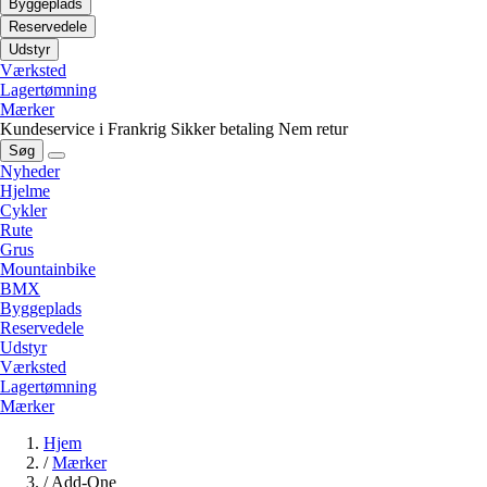
Byggeplads
Reservedele
Udstyr
Værksted
Lagertømning
Mærker
Kundeservice i Frankrig
Sikker betaling
Nem retur
Søg
Nyheder
Hjelme
Cykler
Rute
Grus
Mountainbike
BMX
Byggeplads
Reservedele
Udstyr
Værksted
Lagertømning
Mærker
Hjem
/
Mærker
/
Add-One