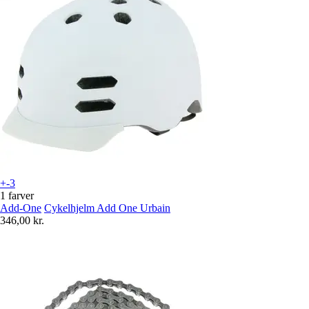
+-3
1 farver
Add-One
Cykelhjelm Add One Urbain
346,00 kr.