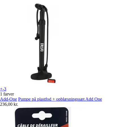
+-3
1 farver
Add-One
Pumpe på plastfod + opblæsningssæt Add One
236,00 kr.