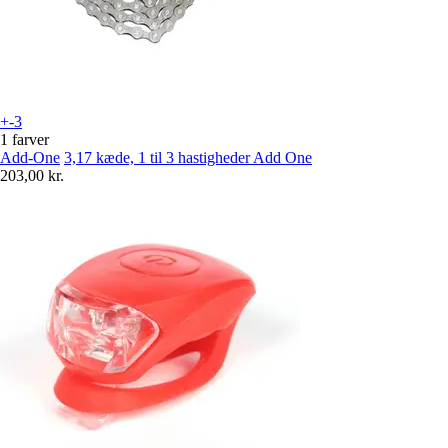
+-3
1 farver
Add-One
3,17 kæde, 1 til 3 hastigheder Add One
203,00 kr.