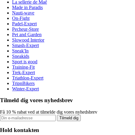
La sellerie de Maé
Made in Paradis
Nauti-wave
On-Fight
Padel-Expert
Pecheur-Store
Pet and Garden
Slowood Interior
Smash-Expert
Sneak'In
Sneakids
Sport is good
Training-Fit
Trek-Expert
Triathlon-Expert
TripnBikers
Winter-Expert
Tilmeld dig vores nyhedsbrev
Få 10 % rabat ved at tilmelde dig vores nyhedsbrev
Tilmeld dig
Hold kontakten