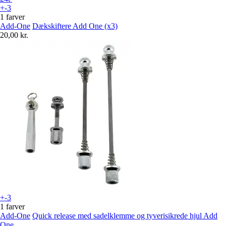
+-3
1 farver
Add-One
Dækskiftere Add One (x3)
20,00 kr.
+-3
1 farver
Add-One
Quick release med sadelklemme og tyverisikrede hjul Add
One