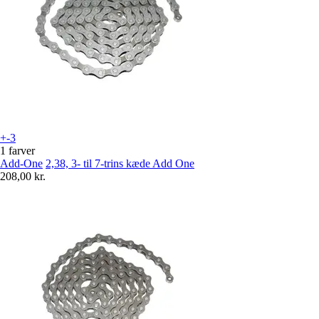
+-3
1 farver
Add-One
2,38, 3- til 7-trins kæde Add One
208,00 kr.