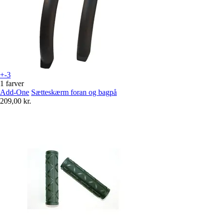
+-3
1 farver
Add-One
Sætteskærm foran og bagpå
209,00 kr.