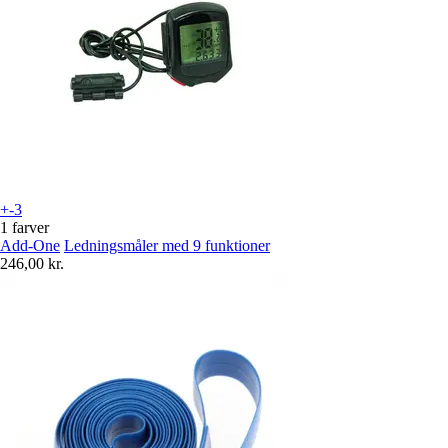
+-3
1 farver
Add-One
Ledningsmåler med 9 funktioner
246,00 kr.