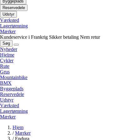
Byggeplads
Reservedele
Udstyr
Værksted
Lagertømning
Mærker
Kundeservice i Frankrig
Sikker betaling
Nem retur
Søg
Nyheder
Hjelme
Cykler
Rute
Grus
Mountainbike
BMX
Byggeplads
Reservedele
Udstyr
Værksted
Lagertømning
Mærker
Hjem
/
Mærker
/
Endura