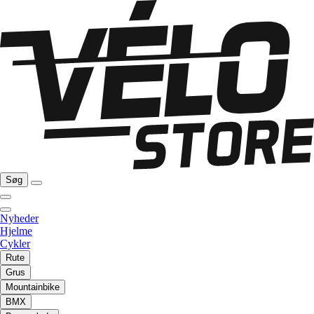
Søg
Nyheder
Hjelme
Cykler
Rute
Grus
Mountainbike
BMX