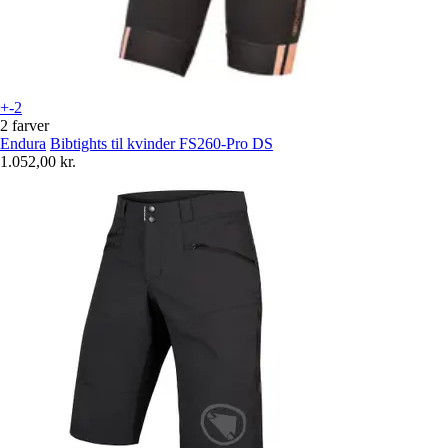
+-2
2 farver
Endura
Bibtights til kvinder FS260-Pro DS
1.052,00 kr.