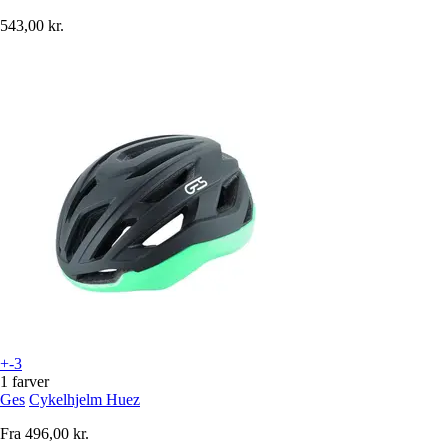
543,00 kr.
+-3
1 farver
Ges
Cykelhjelm Huez
Fra
496,00 kr.