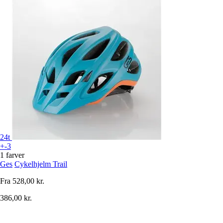
24t
+-3
1 farver
Ges
Cykelhjelm Trail
Fra
528,00 kr.
386,00 kr.