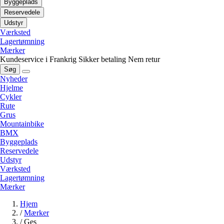
Byggeplads
Reservedele
Udstyr
Værksted
Lagertømning
Mærker
Kundeservice i Frankrig
Sikker betaling
Nem retur
Søg
Nyheder
Hjelme
Cykler
Rute
Grus
Mountainbike
BMX
Byggeplads
Reservedele
Udstyr
Værksted
Lagertømning
Mærker
Hjem
/
Mærker
/
Ges