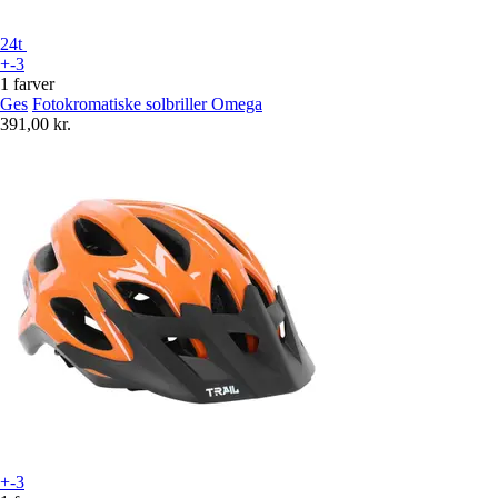
24t
+-3
1 farver
Ges
Fotokromatiske solbriller Omega
391,00 kr.
+-3