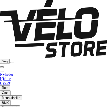
Søg
Nyheder
Hjelme
Cykler
Rute
Grus
Mountainbike
BMX