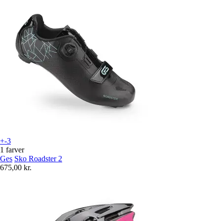
+-3
1 farver
Ges
Sko Roadster 2
675,00 kr.