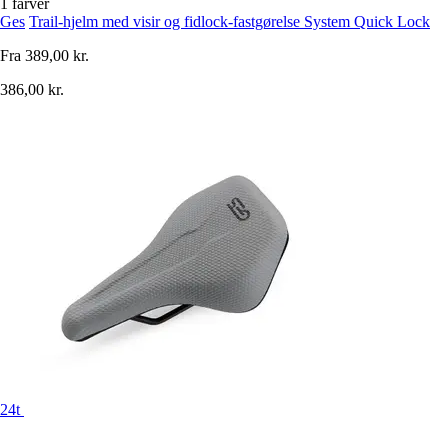
1 farver
Ges
Trail-hjelm med visir og fidlock-fastgørelse System Quick Lock
Fra
389,00 kr.
386,00 kr.
24t