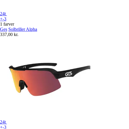
24t
+-3
1 farver
Ges
Solbriller Alpha
337,00 kr.
24t
+-3