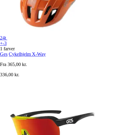
24t
+-3
1 farver
Ges
Cykelhjelm X-Way
Fra
365,00 kr.
336,00 kr.