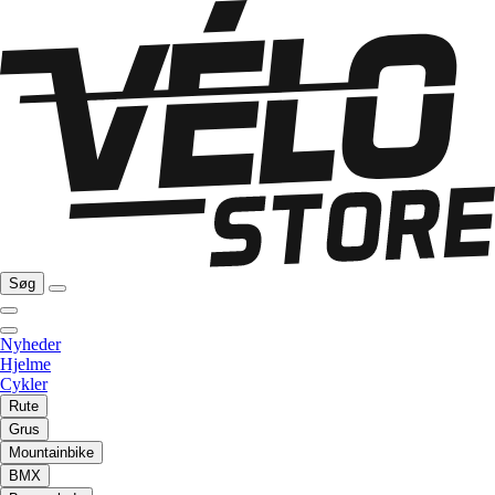
Søg
Nyheder
Hjelme
Cykler
Rute
Grus
Mountainbike
BMX