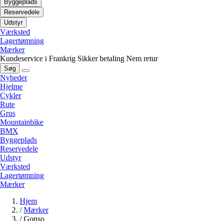
Byggeplads
Reservedele
Udstyr
Værksted
Lagertømning
Mærker
Kundeservice i Frankrig
Sikker betaling
Nem retur
Søg
Nyheder
Hjelme
Cykler
Rute
Grus
Mountainbike
BMX
Byggeplads
Reservedele
Udstyr
Værksted
Lagertømning
Mærker
Hjem
/
Mærker
/
Gonso