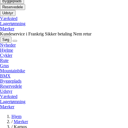
Byggeplads
Reservedele
Udstyr
Værksted
Lagertømning
Mærker
Kundeservice i Frankrig
Sikker betaling
Nem retur
Søg
Nyheder
Hjelme
Cykler
Rute
Grus
Mountainbike
BMX
Byggeplads
Reservedele
Udstyr
Værksted
Lagertømning
Mærker
Hjem
/
Mærker
/
Karpos