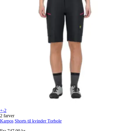
+-2
2 farver
Karpos
Shorts til kvinder Torbole
Fra
747,00 kr.