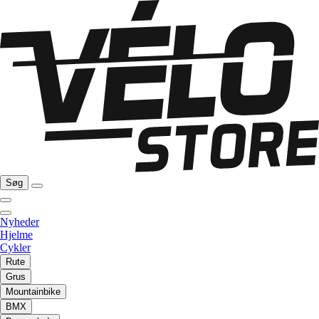
Søg
Nyheder
Hjelme
Cykler
Rute
Grus
Mountainbike
BMX