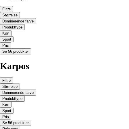
Filtre
Størrelse
Dominerende farve
Produkttype
Køn
Sport
Pris
Se 56 produkter
Karpos
Filtre
Størrelse
Dominerende farve
Produkttype
Køn
Sport
Pris
Se 56 produkter
Relevans