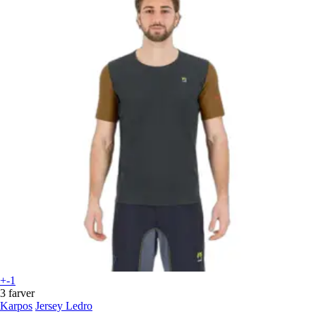
+-1
3 farver
Karpos
Jersey Ledro