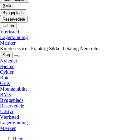
BMX
Byggeplads
Reservedele
Udstyr
Værksted
Lagertømning
Mærker
Kundeservice i Frankrig
Sikker betaling
Nem retur
Søg
Nyheder
Hjelme
Cykler
Rute
Grus
Mountainbike
BMX
Byggeplads
Reservedele
Udstyr
Værksted
Lagertømning
Mærker
Hjem