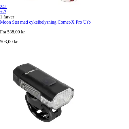
24t
+-3
1 farver
Moon
Sæt med cykelbelysning Comet-X Pro Usb
Fra
538,00 kr.
503,00 kr.