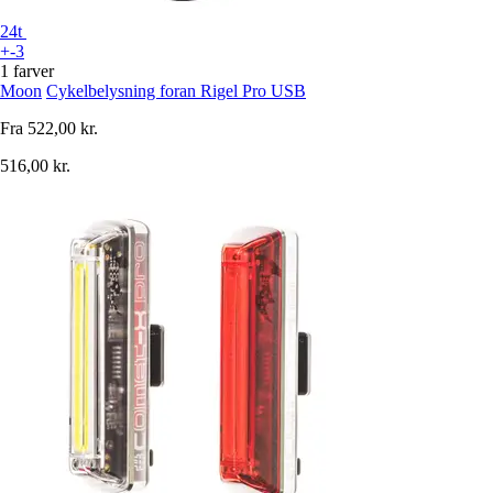
24t
+-3
1 farver
Moon
Cykelbelysning foran Rigel Pro USB
Fra
522,00 kr.
516,00 kr.