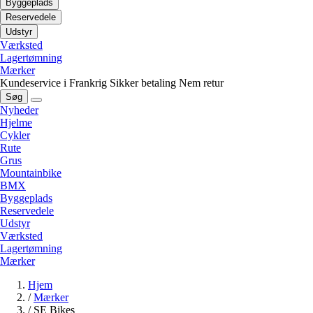
Byggeplads
Reservedele
Udstyr
Værksted
Lagertømning
Mærker
Kundeservice i Frankrig
Sikker betaling
Nem retur
Søg
Nyheder
Hjelme
Cykler
Rute
Grus
Mountainbike
BMX
Byggeplads
Reservedele
Udstyr
Værksted
Lagertømning
Mærker
Hjem
/
Mærker
/
SE Bikes