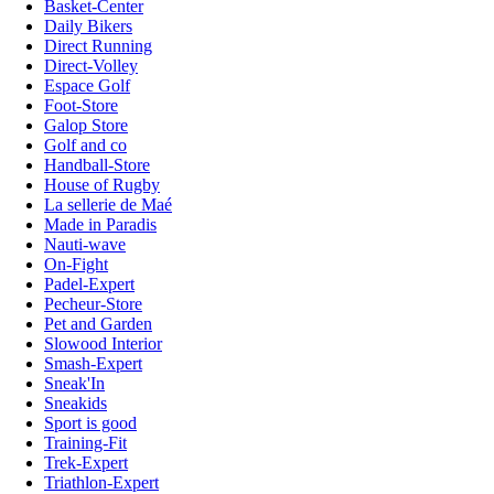
Basket-Center
Daily Bikers
Direct Running
Direct-Volley
Espace Golf
Foot-Store
Galop Store
Golf and co
Handball-Store
House of Rugby
La sellerie de Maé
Made in Paradis
Nauti-wave
On-Fight
Padel-Expert
Pecheur-Store
Pet and Garden
Slowood Interior
Smash-Expert
Sneak'In
Sneakids
Sport is good
Training-Fit
Trek-Expert
Triathlon-Expert