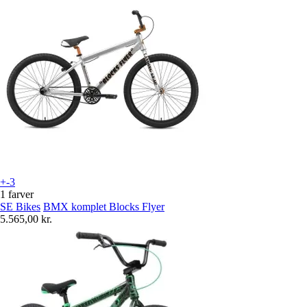
+-3
1 farver
SE Bikes
BMX komplet Blocks Flyer
5.565,00 kr.