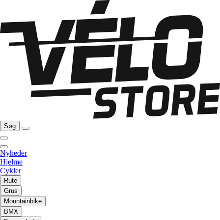
Søg
Nyheder
Hjelme
Cykler
Rute
Grus
Mountainbike
BMX