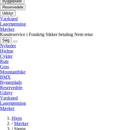
Byggeplads
Reservedele
Udstyr
Værksted
Lagertømning
Mærker
Kundeservice i Frankrig
Sikker betaling
Nem retur
Søg
Nyheder
Hjelme
Cykler
Rute
Grus
Mountainbike
BMX
Byggeplads
Reservedele
Udstyr
Værksted
Lagertømning
Mærker
Hjem
/
Mærker
/
Sigma