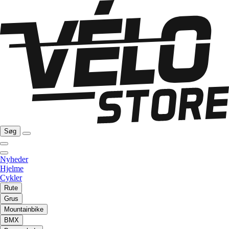
Søg
Nyheder
Hjelme
Cykler
Rute
Grus
Mountainbike
BMX