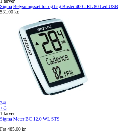
1 farver
Sigma
Belysningssæt for og bag Buster 400 - RL 80 Led USB
531,00 kr.
24t
+-3
1 farver
Sigma
Meter BC 12.0 WL STS
Fra
485,00 kr.