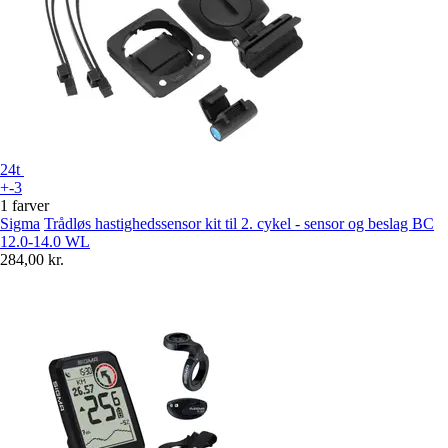
24t
+-3
1 farver
Sigma
Trådløs hastighedssensor kit til 2. cykel - sensor og beslag BC
12.0-14.0 WL
284,00 kr.