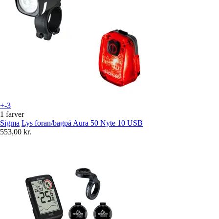
+-3
1 farver
Sigma
Lys foran/bagpå Aura 50 Nyte 10 USB
553,00 kr.