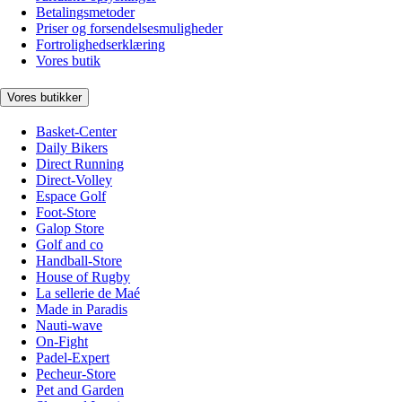
Betalingsmetoder
Priser og forsendelsesmuligheder
Fortrolighedserklæring
Vores butik
Vores butikker
Basket-Center
Daily Bikers
Direct Running
Direct-Volley
Espace Golf
Foot-Store
Galop Store
Golf and co
Handball-Store
House of Rugby
La sellerie de Maé
Made in Paradis
Nauti-wave
On-Fight
Padel-Expert
Pecheur-Store
Pet and Garden