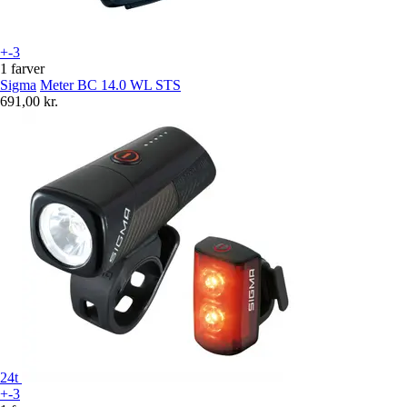
+-3
1 farver
Sigma
Meter BC 14.0 WL STS
691,00 kr.
24t
+-3