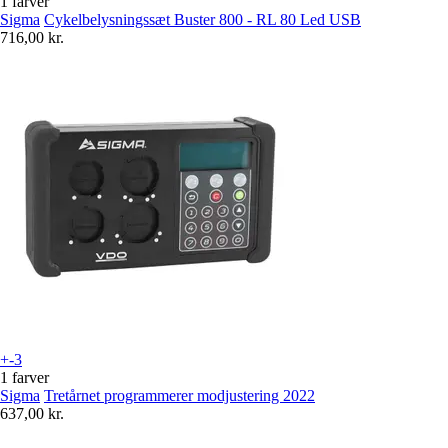
1 farver
Sigma
Cykelbelysningssæt Buster 800 - RL 80 Led USB
716,00 kr.
+-3
1 farver
Sigma
Tretårnet programmerer modjustering 2022
637,00 kr.