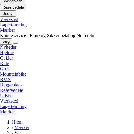
Byggeplads
Reservedele
Udstyr
Værksted
Lagertømning
Mærker
Kundeservice i Frankrig
Sikker betaling
Nem retur
Søg
Nyheder
Hjelme
Cykler
Rute
Grus
Mountainbike
BMX
Byggeplads
Reservedele
Udstyr
Værksted
Lagertømning
Mærker
Hjem
/
Mærker
/
Var