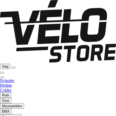
Søg
Nyheder
Hjelme
Cykler
Rute
Grus
Mountainbike
BMX