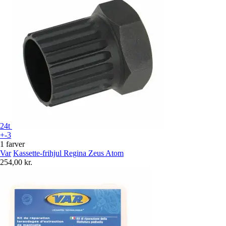
24t
+-3
1 farver
Var
Kassette-frihjul Regina Zeus Atom
254,00 kr.