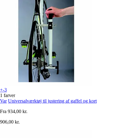
+-3
1 farver
Var
Universalværktøj til justering af gaffel og kort
Fra
934,00 kr.
906,00 kr.