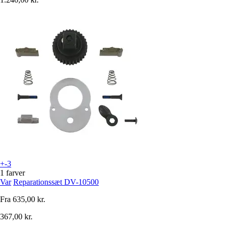
+-3
1 farver
Var
Reparationssæt DV-10500
Fra
635,00 kr.
367,00 kr.