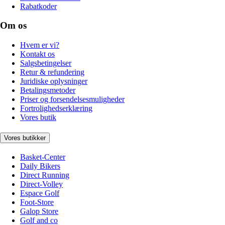
Rabatkoder
Om os
Hvem er vi?
Kontakt os
Salgsbetingelser
Retur & refundering
Juridiske oplysninger
Betalingsmetoder
Priser og forsendelsesmuligheder
Fortrolighedserklæring
Vores butik
Vores butikker
Basket-Center
Daily Bikers
Direct Running
Direct-Volley
Espace Golf
Foot-Store
Galop Store
Golf and co