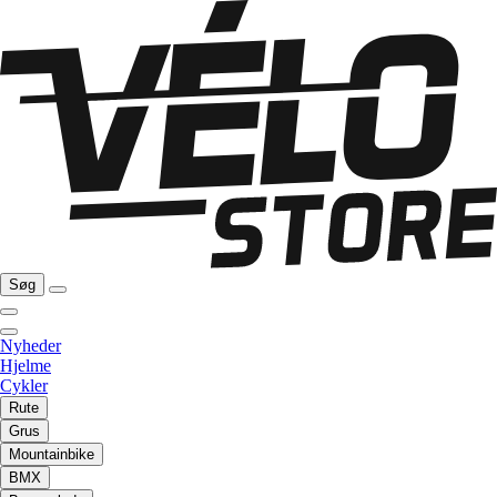
Søg
Nyheder
Hjelme
Cykler
Rute
Grus
Mountainbike
BMX