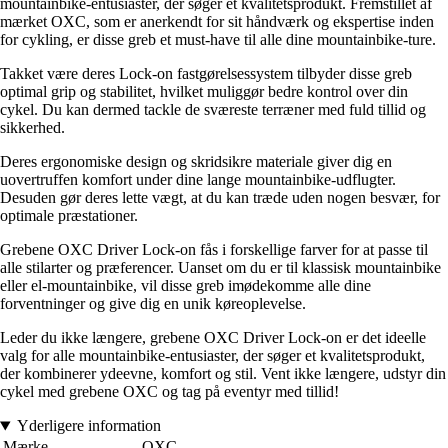
mountainbike-entusiaster, der søger et kvalitetsprodukt. Fremstillet af
mærket OXC, som er anerkendt for sit håndværk og ekspertise inden
for cykling, er disse greb et must-have til alle dine mountainbike-ture.
Takket være deres Lock-on fastgørelsessystem tilbyder disse greb
optimal grip og stabilitet, hvilket muliggør bedre kontrol over din
cykel. Du kan dermed tackle de sværeste terræner med fuld tillid og
sikkerhed.
Deres ergonomiske design og skridsikre materiale giver dig en
uovertruffen komfort under dine lange mountainbike-udflugter.
Desuden gør deres lette vægt, at du kan træde uden nogen besvær, for
optimale præstationer.
Grebene OXC Driver Lock-on fås i forskellige farver for at passe til
alle stilarter og præferencer. Uanset om du er til klassisk mountainbike
eller el-mountainbike, vil disse greb imødekomme alle dine
forventninger og give dig en unik køreoplevelse.
Leder du ikke længere, grebene OXC Driver Lock-on er det ideelle
valg for alle mountainbike-entusiaster, der søger et kvalitetsprodukt,
der kombinerer ydeevne, komfort og stil. Vent ikke længere, udstyr din
cykel med grebene OXC og tag på eventyr med tillid!
Yderligere information
Mærke
OXC