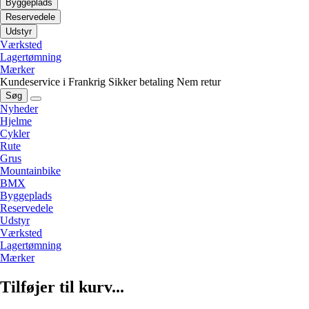
Byggeplads
Reservedele
Udstyr
Værksted
Lagertømning
Mærker
Kundeservice i Frankrig
Sikker betaling
Nem retur
Søg
Nyheder
Hjelme
Cykler
Rute
Grus
Mountainbike
BMX
Byggeplads
Reservedele
Udstyr
Værksted
Lagertømning
Mærker
Tilføjer til kurv...