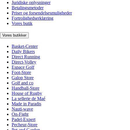
Juridiske oplysninger
Betalingsmetoder
Priser og forsendelsesmuligheder
Fortrolighedserklæring
Vores butik
Vores butikker
Basket-Center
Daily Bikers
Direct Running
Direct-Volley
Espace Golf
Foot-Store
Galop Store
Golf and co
Handball-Store
House of Rugby
La sellerie de Maé
Made in Paradis
Nauti-wave
On-Fight
Padel-Expert
Pecheur-Store
Pet and Garden