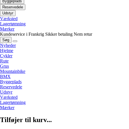
Byggeplads
Reservedele
Udstyr
Værksted
Lagertømning
Mærker
Kundeservice i Frankrig
Sikker betaling
Nem retur
Søg
Nyheder
Hjelme
Cykler
Rute
Grus
Mountainbike
BMX
Byggeplads
Reservedele
Udstyr
Værksted
Lagertømning
Mærker
Tilføjer til kurv...