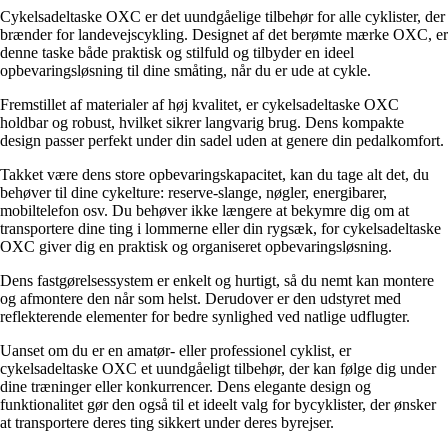
Cykelsadeltaske OXC er det uundgåelige tilbehør for alle cyklister, der
brænder for landevejscykling. Designet af det berømte mærke OXC, er
denne taske både praktisk og stilfuld og tilbyder en ideel
opbevaringsløsning til dine småting, når du er ude at cykle.
Fremstillet af materialer af høj kvalitet, er cykelsadeltaske OXC
holdbar og robust, hvilket sikrer langvarig brug. Dens kompakte
design passer perfekt under din sadel uden at genere din pedalkomfort.
Takket være dens store opbevaringskapacitet, kan du tage alt det, du
behøver til dine cykelture: reserve-slange, nøgler, energibarer,
mobiltelefon osv. Du behøver ikke længere at bekymre dig om at
transportere dine ting i lommerne eller din rygsæk, for cykelsadeltaske
OXC giver dig en praktisk og organiseret opbevaringsløsning.
Dens fastgørelsessystem er enkelt og hurtigt, så du nemt kan montere
og afmontere den når som helst. Derudover er den udstyret med
reflekterende elementer for bedre synlighed ved natlige udflugter.
Uanset om du er en amatør- eller professionel cyklist, er
cykelsadeltaske OXC et uundgåeligt tilbehør, der kan følge dig under
dine træninger eller konkurrencer. Dens elegante design og
funktionalitet gør den også til et ideelt valg for bycyklister, der ønsker
at transportere deres ting sikkert under deres byrejser.