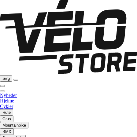
Søg
Nyheder
Hjelme
Cykler
Rute
Grus
Mountainbike
BMX