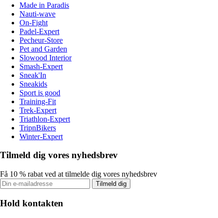
Made in Paradis
Nauti-wave
On-Fight
Padel-Expert
Pecheur-Store
Pet and Garden
Slowood Interior
Smash-Expert
Sneak'In
Sneakids
Sport is good
Training-Fit
Trek-Expert
Triathlon-Expert
TripnBikers
Winter-Expert
Tilmeld dig vores nyhedsbrev
Få 10 % rabat ved at tilmelde dig vores nyhedsbrev
Tilmeld dig
Hold kontakten