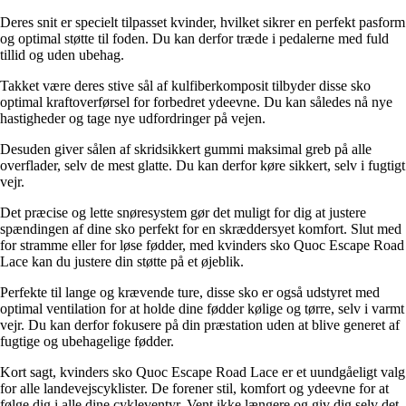
Deres snit er specielt tilpasset kvinder, hvilket sikrer en perfekt pasform
og optimal støtte til foden. Du kan derfor træde i pedalerne med fuld
tillid og uden ubehag.
Takket være deres stive sål af kulfiberkomposit tilbyder disse sko
optimal kraftoverførsel for forbedret ydeevne. Du kan således nå nye
hastigheder og tage nye udfordringer på vejen.
Desuden giver sålen af skridsikkert gummi maksimal greb på alle
overflader, selv de mest glatte. Du kan derfor køre sikkert, selv i fugtigt
vejr.
Det præcise og lette snøresystem gør det muligt for dig at justere
spændingen af dine sko perfekt for en skræddersyet komfort. Slut med
for stramme eller for løse fødder, med kvinders sko Quoc Escape Road
Lace kan du justere din støtte på et øjeblik.
Perfekte til lange og krævende ture, disse sko er også udstyret med
optimal ventilation for at holde dine fødder kølige og tørre, selv i varmt
vejr. Du kan derfor fokusere på din præstation uden at blive generet af
fugtige og ubehagelige fødder.
Kort sagt, kvinders sko Quoc Escape Road Lace er et uundgåeligt valg
for alle landevejscyklister. De forener stil, komfort og ydeevne for at
følge dig i alle dine cykleventyr. Vent ikke længere og giv dig selv det