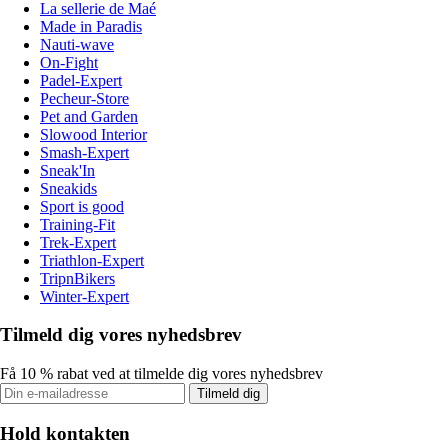
La sellerie de Maé
Made in Paradis
Nauti-wave
On-Fight
Padel-Expert
Pecheur-Store
Pet and Garden
Slowood Interior
Smash-Expert
Sneak'In
Sneakids
Sport is good
Training-Fit
Trek-Expert
Triathlon-Expert
TripnBikers
Winter-Expert
Tilmeld dig vores nyhedsbrev
Få 10 % rabat ved at tilmelde dig vores nyhedsbrev
Tilmeld dig
Hold kontakten