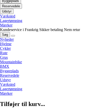
Byggeplads
Reservedele
Udstyr
Værksted
Lagertømning
Mærker
Kundeservice i Frankrig
Sikker betaling
Nem retur
Søg
Nyheder
Hjelme
Cykler
Rute
Grus
Mountainbike
BMX
Byggeplads
Reservedele
Udstyr
Værksted
Lagertømning
Mærker
Tilføjer til kurv...