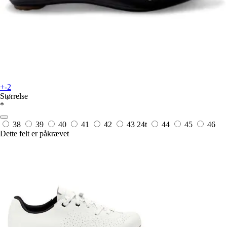
+-2
Størrelse
*
38
39
40
41
42
43
24t
44
45
46
Dette felt er påkrævet