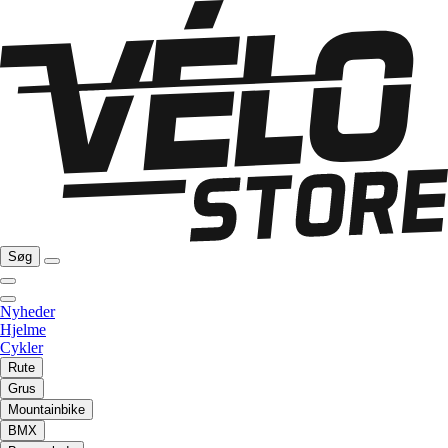
Søg
Nyheder
Hjelme
Cykler
Rute
Grus
Mountainbike
BMX