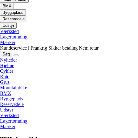
BMX
Byggeplads
Reservedele
Udstyr
Værksted
Lagertømning
Mærker
Kundeservice i Frankrig
Sikker betaling
Nem retur
Søg
Nyheder
Hjelme
Cykler
Rute
Grus
Mountainbike
BMX
Byggeplads
Reservedele
Udstyr
Værksted
Lagertømning
Mærker