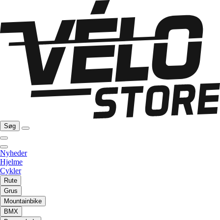
Søg
Nyheder
Hjelme
Cykler
Rute
Grus
Mountainbike
BMX