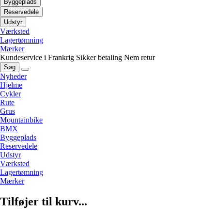
Byggeplads
Reservedele
Udstyr
Værksted
Lagertømning
Mærker
Kundeservice i Frankrig
Sikker betaling
Nem retur
Søg
Nyheder
Hjelme
Cykler
Rute
Grus
Mountainbike
BMX
Byggeplads
Reservedele
Udstyr
Værksted
Lagertømning
Mærker
Tilføjer til kurv...