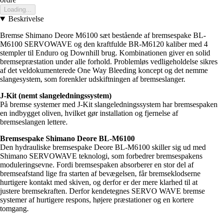
Loading...
Beskrivelse
Bremse Shimano Deore M6100 sæt bestående af bremsespake BL-
M6100 SERVOWAVE og den kraftfulde BR-M6120 kaliber med 4
stempler til Enduro og Downhill brug. Kombinationen giver en solid
bremsepræstation under alle forhold. Problemløs vedligeholdelse sikres
af det veldokumenterede One Way Bleeding koncept og det nemme
slangesystem, som forenkler udskiftningen af bremseslanger.
J-Kit (nemt slangeledningssystem)
På bremse systemer med J-Kit slangeledningssystem har bremsespaken
en indbygget oliven, hvilket gør installation og fjernelse af
bremseslangen lettere.
Bremsespake Shimano Deore BL-M6100
Den hydrauliske bremsespake Deore BL-M6100 skiller sig ud med
Shimano SERVOWAVE teknologi, som forbedrer bremsespakens
moduleringsevne. Fordi bremsespaken absorberer en stor del af
bremseafstand lige fra starten af bevægelsen, får bremseklodserne
hurtigere kontakt med skiven, og derfor er der mere klarhed til at
justere bremsekraften. Derfor kendetegnes SERVO WAVE bremse
systemer af hurtigere respons, højere præstationer og en kortere
tomgang.