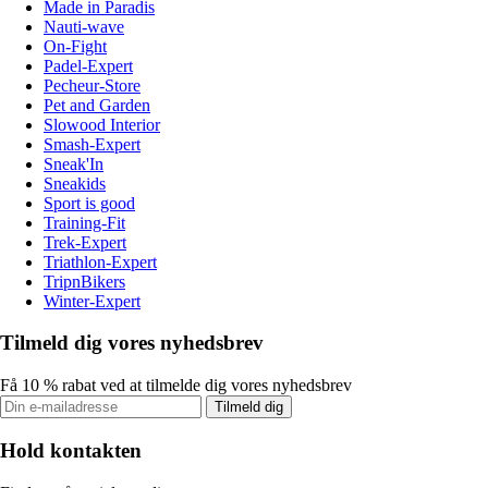
Made in Paradis
Nauti-wave
On-Fight
Padel-Expert
Pecheur-Store
Pet and Garden
Slowood Interior
Smash-Expert
Sneak'In
Sneakids
Sport is good
Training-Fit
Trek-Expert
Triathlon-Expert
TripnBikers
Winter-Expert
Tilmeld dig vores nyhedsbrev
Få 10 % rabat ved at tilmelde dig vores nyhedsbrev
Tilmeld dig
Hold kontakten