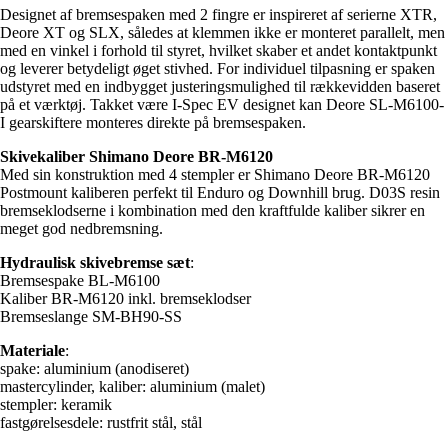
Designet af bremsespaken med 2 fingre er inspireret af serierne XTR,
Deore XT og SLX, således at klemmen ikke er monteret parallelt, men
med en vinkel i forhold til styret, hvilket skaber et andet kontaktpunkt
og leverer betydeligt øget stivhed. For individuel tilpasning er spaken
udstyret med en indbygget justeringsmulighed til rækkevidden baseret
på et værktøj. Takket være I-Spec EV designet kan Deore SL-M6100-
I gearskiftere monteres direkte på bremsespaken.
Skivekaliber Shimano Deore BR-M6120
Med sin konstruktion med 4 stempler er Shimano Deore BR-M6120
Postmount kaliberen perfekt til Enduro og Downhill brug. D03S resin
bremseklodserne i kombination med den kraftfulde kaliber sikrer en
meget god nedbremsning.
Hydraulisk skivebremse sæt
:
Bremsespake BL-M6100
Kaliber BR-M6120 inkl. bremseklodser
Bremseslange SM-BH90-SS
Materiale
:
spake: aluminium (anodiseret)
mastercylinder, kaliber: aluminium (malet)
stempler: keramik
fastgørelsesdele: rustfrit stål, stål