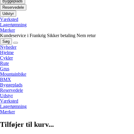
Byggeplads
Reservedele
Udstyr
Værksted
Lagertømning
Mærker
Kundeservice i Frankrig
Sikker betaling
Nem retur
Søg
Nyheder
Hjelme
Cykler
Rute
Grus
Mountainbike
BMX
Byggeplads
Reservedele
Udstyr
Værksted
Lagertømning
Mærker
Tilføjer til kurv...