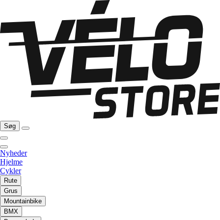
Søg
Nyheder
Hjelme
Cykler
Rute
Grus
Mountainbike
BMX