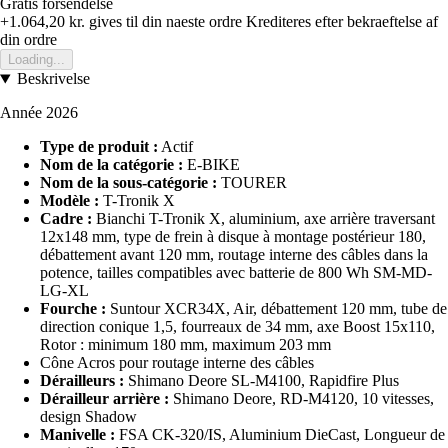
Gratis forsendelse
+1.064,20 kr.
gives til din naeste ordre
Krediteres efter bekraeftelse af
din ordre
Loading...
Beskrivelse
Année 2026
Type de produit :
Actif
Nom de la catégorie :
E-BIKE
Nom de la sous-catégorie :
TOURER
Modèle :
T-Tronik X
Cadre :
Bianchi T-Tronik X, aluminium, axe arrière traversant
12x148 mm, type de frein à disque à montage postérieur 180,
débattement avant 120 mm, routage interne des câbles dans la
potence, tailles compatibles avec batterie de 800 Wh SM-MD-
LG-XL
Fourche :
Suntour XCR34X, Air, débattement 120 mm, tube de
direction conique 1,5, fourreaux de 34 mm, axe Boost 15x110,
Rotor : minimum 180 mm, maximum 203 mm
Cône Acros pour routage interne des câbles
Dérailleurs :
Shimano Deore SL-M4100, Rapidfire Plus
Dérailleur arrière :
Shimano Deore, RD-M4120, 10 vitesses,
design Shadow
Manivelle :
FSA CK-320/IS, Aluminium DieCast, Longueur de