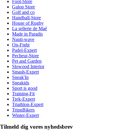
Foot-Store
Galop Store
Golf and co
Handball-Store
House of Rugby
La sellerie de Maé
Made in Paradis
Nauti-wave
On-Fight
Padel-Expert
Pecheur-Store
Pet and Garden
Slowood Interior
Smash-Expert
Sneak'In
Sneakids
Sport is good
Training-Fit
Trek-Expert
Triathlon-Expert
TripnBikers
Winter-Expert
Tilmeld dig vores nyhedsbrev