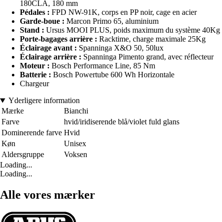
180CLA, 180 mm
Pédales :
FPD NW-91K, corps en PP noir, cage en acier
Garde-boue :
Marcon Primo 65, aluminium
Stand :
Ursus MOOI PLUS, poids maximum du système 40Kg
Porte-bagages arrière :
Racktime, charge maximale 25Kg
Éclairage avant :
Spanninga X&O 50, 50lux
Éclairage arrière :
Spanninga Pimento grand, avec réflecteur
Moteur :
Bosch Performance Line, 85 Nm
Batterie :
Bosch Powertube 600 Wh Horizontale
Chargeur
Yderligere information
Mærke
Bianchi
Farve
hvid/iridiserende blå/violet fuld glans
Dominerende farve
Hvid
Køn
Unisex
Aldersgruppe
Voksen
Loading...
Loading...
Alle vores mærker