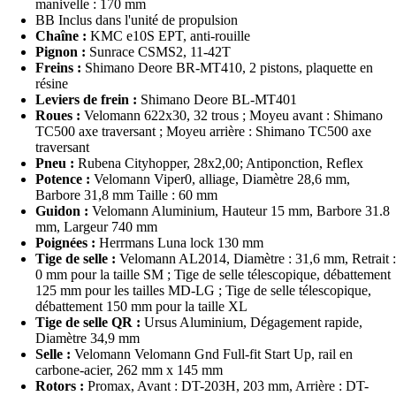
manivelle : 170 mm
BB Inclus dans l'unité de propulsion
Chaîne :
KMC e10S EPT, anti-rouille
Pignon :
Sunrace CSMS2, 11-42T
Freins :
Shimano Deore BR-MT410, 2 pistons, plaquette en
résine
Leviers de frein :
Shimano Deore BL-MT401
Roues :
Velomann 622x30, 32 trous ; Moyeu avant : Shimano
TC500 axe traversant ; Moyeu arrière : Shimano TC500 axe
traversant
Pneu :
Rubena Cityhopper, 28x2,00; Antiponction, Reflex
Potence :
Velomann Viper0, alliage, Diamètre 28,6 mm,
Barbore 31,8 mm Taille : 60 mm
Guidon :
Velomann Aluminium, Hauteur 15 mm, Barbore 31.8
mm, Largeur 740 mm
Poignées :
Herrmans Luna lock 130 mm
Tige de selle :
Velomann AL2014, Diamètre : 31,6 mm, Retrait :
0 mm pour la taille SM ; Tige de selle télescopique, débattement
125 mm pour les tailles MD-LG ; Tige de selle télescopique,
débattement 150 mm pour la taille XL
Tige de selle QR :
Ursus Aluminium, Dégagement rapide,
Diamètre 34,9 mm
Selle :
Velomann Velomann Gnd Full-fit Start Up, rail en
carbone-acier, 262 mm x 145 mm
Rotors :
Promax, Avant : DT-203H, 203 mm, Arrière : DT-