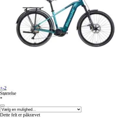
+-2
Størrelse
*
Dette felt er påkrævet