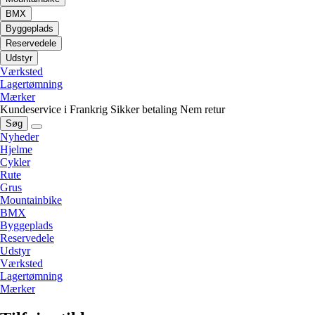
BMX
Byggeplads
Reservedele
Udstyr
Værksted
Lagertømning
Mærker
Kundeservice i Frankrig
Sikker betaling
Nem retur
Søg
Nyheder
Hjelme
Cykler
Rute
Grus
Mountainbike
BMX
Byggeplads
Reservedele
Udstyr
Værksted
Lagertømning
Mærker