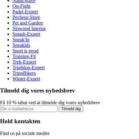
Nauti-wave
On-Fight
Padel-Expert
Pecheur-Store
Pet and Garden
Slowood Interior
Smash-Expert
Sneak'In
Sneakids
Sport is good
Training-Fit
Trek-Expert
Triathlon-Expert
TripnBikers
Winter-Expert
Tilmeld dig vores nyhedsbrev
Få 10 % rabat ved at tilmelde dig vores nyhedsbrev
Tilmeld dig
Hold kontakten
Find os på sociale medier