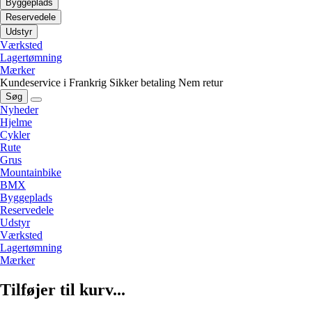
Byggeplads
Reservedele
Udstyr
Værksted
Lagertømning
Mærker
Kundeservice i Frankrig
Sikker betaling
Nem retur
Søg
Nyheder
Hjelme
Cykler
Rute
Grus
Mountainbike
BMX
Byggeplads
Reservedele
Udstyr
Værksted
Lagertømning
Mærker
Tilføjer til kurv...