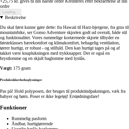
+25,75 kr.
gives til din naeste ordre
Krediteres efter bekraeftelse af din
ordre
Loading...
Beskrivelse
Du skal først kunne gøre dette: fra Hawaii til Harz-bjergene, fra grus til
mountainbike, ser Gonso Adventure skjorten godt ud overalt, både stil
og funktionalitet. Vores rummelige kortærmede skjorte tilbyder en
førsteklasses bærekomfort og klimakomfort, behagelig ventilation,
tørrer hurtigt, er robust - og stilfuld. Den kan hurtigt tages på og af
takket være knaplukningen med trykknapper. Der er også en
brystlomme og en skjult baglomme med lynlås.
Vægt:
175 gram
Produktsikkerhedsoplysninger
Pas på! Hold polyposen, der bruges til produktindpakningen, væk fra
babyer og børn. Poser er ikke legetøj! Erstødningsfare!
Funktioner
Rummelig pasform
Åndbar, hurtigtørrende
Usynlig lynlås baglomme