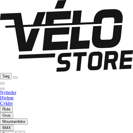
Søg
Nyheder
Hjelme
Cykler
Rute
Grus
Mountainbike
BMX