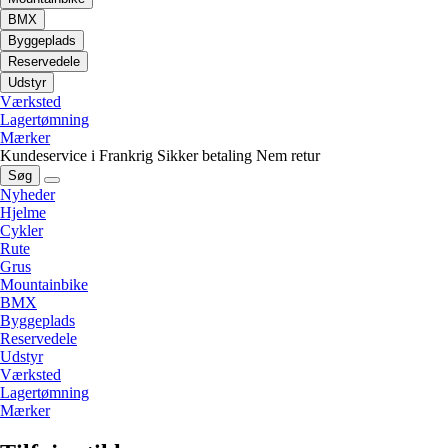
BMX
Byggeplads
Reservedele
Udstyr
Værksted
Lagertømning
Mærker
Kundeservice i Frankrig
Sikker betaling
Nem retur
Søg
Nyheder
Hjelme
Cykler
Rute
Grus
Mountainbike
BMX
Byggeplads
Reservedele
Udstyr
Værksted
Lagertømning
Mærker