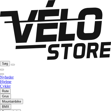
Søg
Nyheder
Hjelme
Cykler
Rute
Grus
Mountainbike
BMX