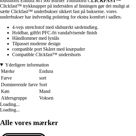
tousshorts Endura MT500 Burner Tousshorts C
LICKFAST™
Clickfast™ trykknapper på indersiden af linningen gør det muligt at
sætte Clickfast™ underbukser sikkert fast på bukserne. vores
underbukser har indvendig polstring for ekstra komfort i sadlen.
4-vejs stretchstof med slidstærkt sædeindlæg.
Holdbar, giftfri PFC-fri vandafvisende finish
Håndlommer med lynlås
Tilpasset moderne design
compatible port Skåret med knæpuder
Compatible Clickfast™ undershorts
Yderligere information
Mærke
Endura
Farve
sort
Dominerende farve
Sort
Køn
Mand
Aldersgruppe
Voksen
Loading...
Loading...
Alle vores mærker