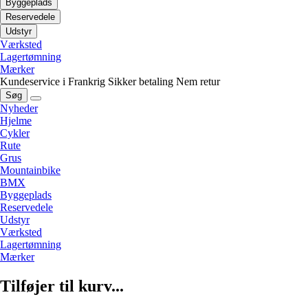
Byggeplads
Reservedele
Udstyr
Værksted
Lagertømning
Mærker
Kundeservice i Frankrig
Sikker betaling
Nem retur
Søg
Nyheder
Hjelme
Cykler
Rute
Grus
Mountainbike
BMX
Byggeplads
Reservedele
Udstyr
Værksted
Lagertømning
Mærker
Tilføjer til kurv...