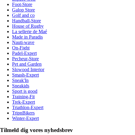
Foot-Store
Galop Store
Golf and co
Handball-Store
House of Rugby
La sellerie de Maé
Made in Paradis
Nauti-wave
On-Fight
Padel-Expert
Pecheur-Store
Pet and Garden
Slowood Interior
Smash-Expert
Sneak'In
Sneakids
Sport is good
Training-Fit
Trek-Expert
Triathlon-Expert
TripnBikers
Winter-Expert
Tilmeld dig vores nyhedsbrev