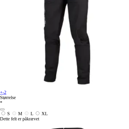
+-2
Størrelse
*
S
M
L
XL
Dette felt er påkrævet