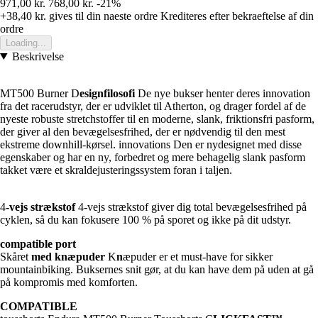
971,00 kr.
768,00 kr.
-21%
+38,40 kr.
gives til din naeste ordre
Krediteres efter bekraeftelse af din
ordre
Loading...
Beskrivelse
MT500 Burner D
esignfilosofi
De nye bukser henter deres innovation
fra det racerudstyr, der er udviklet til Atherton, og drager fordel af de
nyeste robuste stretchstoffer til en moderne, slank, friktionsfri pasform,
der giver al den bevægelsesfrihed, der er nødvendig til den mest
ekstreme downhill-kørsel. innovations Den er nydesignet med disse
egenskaber og har en ny, forbedret og mere behagelig slank pasform
takket være et skraldejusteringssystem foran i taljen.
4
-vejs strækstof
4-vejs strækstof giver dig total bevægelsesfrihed på
cyklen, så du kan fokusere 100 % på sporet og ikke på dit udstyr.
compatible port
Skåret
med knæpuder
K
n
æpuder er et must-have for sikker
mountainbiking. Buksernes snit gør, at du kan have dem på uden at gå
på kompromis med komforten.
COMPATIBLE